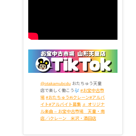
@otakamubcdu
おたちゅう天童
店で楽しく働こう
#お宝中古市
場
#おたちゅう
#iクレーン
#アルバ
イト
#アルバイト募集
♬ オリジナ
ル楽曲 – お宝中古市場 天童・南
店／iクレーン 米沢・酒田店