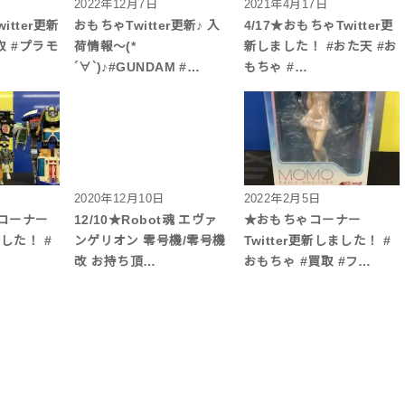
2022年12月7日
2021年4月17日
itter更新
おもちゃTwitter更新♪ 入
4/17★おもちゃTwitter更
取 #プラモ
荷情報〜(*
新しました！ #おた天 #お
´∀`)♪#GUNDAM #…
もちゃ #…
2020年12月10日
2022年2月5日
ゃコーナー
12/10★Robot魂 エヴァ
★おもちゃコーナー
ました！ #
ンゲリオン 零号機/零号機
Twitter更新しました！ #
改 お持ち頂…
おもちゃ #買取 #フ…