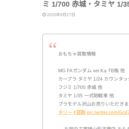
ミ 1/700 赤城・タミヤ 1
2020年9月27日
おもちゃ買取情報
MG FAガンダム ver.Ka TB版 他
カープラ タミヤ 1/24 カウンタック
フジミ 1/700 赤城 他
タミヤ 1/35 一式砲戦車 他
プラモデル沢山お売りいただきまし
タリー
#買取
pic.twitter.com/Gc
— お宝中古市場山形天童店 おもちゃコ