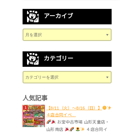
アーカイブ
カテゴリー
人気記事
【8/11（火）～8/16（日）】
４店合同イベ...
お宝中古市場 山形天童店・
山形南店
４店合同イ