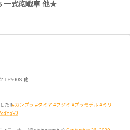
/35 一式砲戦車 他★
 LP500S 他
た!!
#ガンプラ
#タミヤ
#フジミ
#プラモデル
#ミリ
d7cdYgVJ
ーナー (@otatenomotya)
September 26, 2020