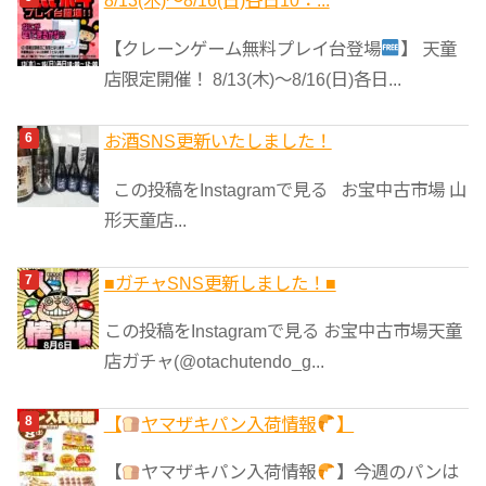
8/13(木)～8/16(日)各日10：...
【クレーンゲーム無料プレイ台登場
】 天童
店限定開催！ 8/13(木)～8/16(日)各日...
お酒SNS更新いたしました！
この投稿をInstagramで見る お宝中古市場 山
形天童店...
■ガチャSNS更新しました！■
この投稿をInstagramで見る お宝中古市場天童
店ガチャ(@otachutendo_g...
【
ヤマザキパン入荷情報
】
【
ヤマザキパン入荷情報
】今週のパンは