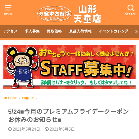
MENU
SEARCH
アクセス
求人募集
買取価格
景品入荷情報
イベントカレンダー
HOME
お知らせ
5/24■今月のプレミアムフライデークーポン
お休みのお知らせ■
2021年5月24日
2021年6月5日