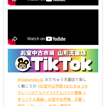
@otakamubcdu
おたちゅう天童店で楽し
く働こう
#お宝中古市場
#おたちゅう
#i
クレーン
#アルバイト
#アルバイト募集
♬
オリジナル楽曲 – お宝中古市場 天童・
南店／iクレーン 米沢・酒田店