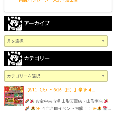
アーカイブ
ア
ー
カ
カテゴリー
イ
ブ
カ
テ
ゴ
【8/11（火）～8/16（日）】
４...
リ
お宝中古市場 山形天童店・山形南店
ー
４店合同イベント開催！！
...