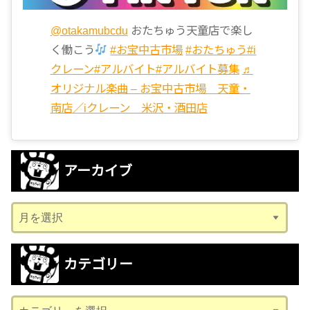
@otakamubcdu
おたちゅう天童店で楽し
く働こう
#お宝中古市場
#おたちゅう
#i
クレーン
#アルバイト
#アルバイト募集
♬
オリジナル楽曲 – お宝中古市場 天童・
南店／iクレーン 米沢・酒田店
アーカイブ
ア
ー
カ
カテゴリー
イ
ブ
カ