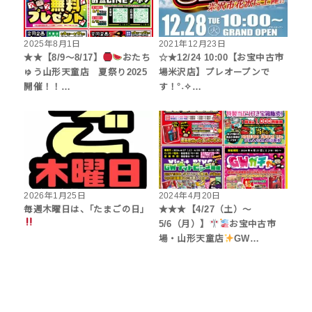
2025年8月1日
2021年12月23日
★★【8/9～8/17】
おたち
☆★12/24 10:00【お宝中古市
ゅう山形天童店 夏祭り2025
場米沢店】プレオープンで
開催！！…
す！°˖✧…
2026年1月25日
2024年4月20日
毎週木曜日は、｢たまごの日｣
★★★【4/27（土）～
5/6（月）】
お宝中古市
場・山形天童店
GW…