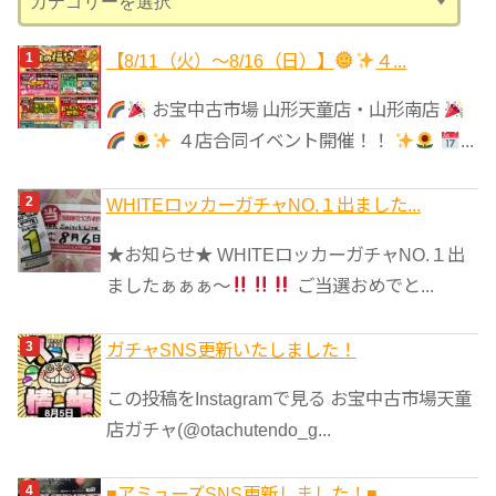
テ
ゴ
【8/11（火）～8/16（日）】
４...
リ
お宝中古市場 山形天童店・山形南店
ー
４店合同イベント開催！！
...
WHITEロッカーガチャNO.１出ました...
★お知らせ★ WHITEロッカーガチャNO.１出
ましたぁぁぁ～
ご当選おめでと...
ガチャSNS更新いたしました！
この投稿をInstagramで見る お宝中古市場天童
店ガチャ(@otachutendo_g...
■アミューズSNS更新しました！■