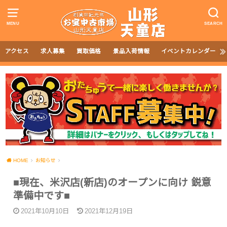
MENU
SEARCH
アクセス
求人募集
買取価格
景品入荷情報
イベントカレンダー
HOME
お知らせ
■現在、米沢店(新店)のオープンに向け 鋭意
準備中です■
2021年10月10日
2021年12月19日