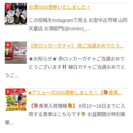
お酒SNS更新いたしました！
この投稿をInstagramで見る お宝中古市場 山形
天童店 お酒部門(@correct_...
《赤ロッカーガチャ》 他ご当選おめでとう...
★お知らせ★ 赤ロッカーガチャご当選おめで
とうございます
縁日ガチャご当選おめでと
うご...
■アミューズSNS更新しました！【
青果...
【
青果入荷情報
】 8月10～16日までに入
荷する青果はこちらです
お盆期間の特別豪
華...