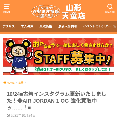
MENU
SEARCH
アクセス
求人募集
買取価格
景品入荷情報
イベントカレンダー
HOME
古着
10/24■古着インスタグラム更新いたしまし
た！◆AIR JORDAN 1 OG 強化買取中
ッ……！■
2021年10月24日