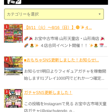
ブ
カ
テ
ゴ
【8/11（火）～8/16（日）】
４...
リ
お宝中古市場 山形天童店・山形南店
ー
４店合同イベント開催！！
...
■おもちゃSNS更新しました！お知らせ!...
お知らせ!!明日よりフィギュアガチャを稼働開
始します!!1プレイ1000円でどれか一つ確定...
ガチャSNS更新しました！
この投稿をInstagramで見る お宝中古市場天童
店ガチャ(@otachutendo_g...