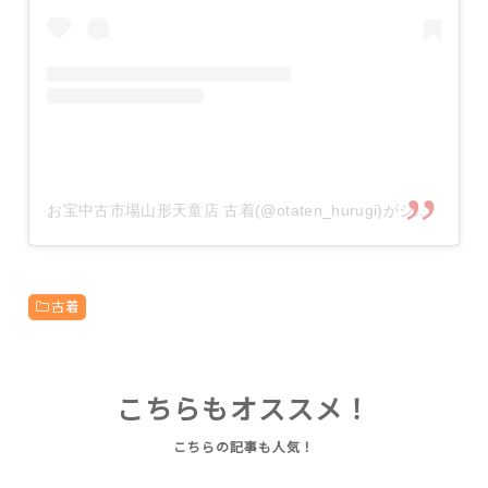
お宝中古市場山形天童店 古着(@otaten_hurugi)がシェアした投稿
古着
こちらもオススメ！