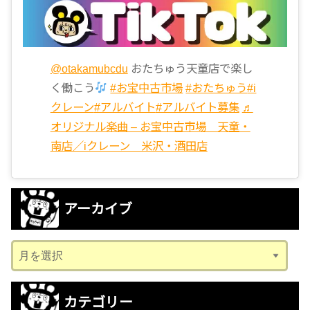
@otakamubcdu
おたちゅう天童店で楽し
く働こう
#お宝中古市場
#おたちゅう
#i
クレーン
#アルバイト
#アルバイト募集
♬
オリジナル楽曲 – お宝中古市場 天童・
南店／iクレーン 米沢・酒田店
アーカイブ
ア
ー
カ
カテゴリー
イ