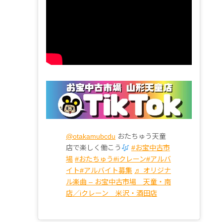
@otakamubcdu
おたちゅう天童
店で楽しく働こう
#お宝中古市
場
#おたちゅう
#iクレーン
#アルバ
イト
#アルバイト募集
♬ オリジナ
ル楽曲 – お宝中古市場 天童・南
店／iクレーン 米沢・酒田店