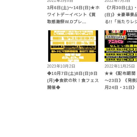
2021年3月5日
2022年7月3日
3月6日(土)～14日(日)★ホ
《7月30日(土)
ワイトデーイベント《買
(日)》★豪華景
取感謝祭W.Dプレ…
る!!「当たりレ
2023年10月2日
2022年11月25日
◆10月7日(土)8日(日)9日
★★《配布期間：
(月)◆食欲の秋！食フェス
～23日》《発表
開催◆
月24日・31日》