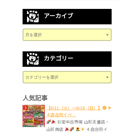
アーカイブ
カテゴリー
人気記事
【8/11（火）～8/16（日）】
４店合同イベ...
お宝中古市場 山形天童店・
山形南店
４店合同イ