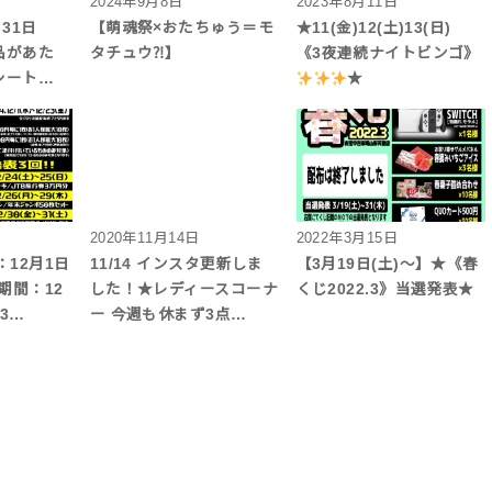
2024年9月8日
2023年8月11日
・31日
【萌魂祭×おたちゅう＝モ
★11(金)12(土)13(日)
品があた
タチュウ⁈】
《3夜連続ナイトビンゴ》
シート…
★
2020年11月14日
2022年3月15日
12月1日
11/14 インスタ更新しま
【3月19日(土)～】★《春
期間：12
した！★レディースコーナ
くじ2022.3》当選発表★
3…
ー 今週も休まず3点…