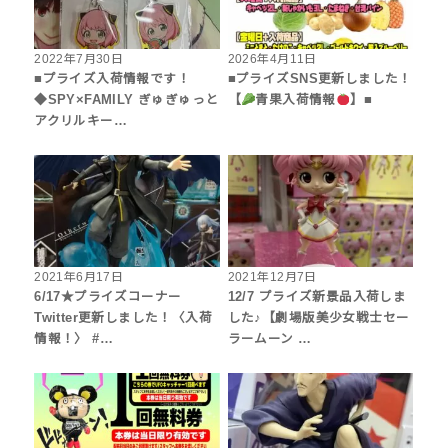
2022年7月30日
2026年4月11日
■プライズ入荷情報です！
■プライズSNS更新しました！
◆SPY×FAMILY ぎゅぎゅっと
【
青果入荷情報
】■
アクリルキー…
2021年6月17日
2021年12月7日
6/17★プライズコーナー
12/7 プライズ新景品入荷しま
Twitter更新しました！〈入荷
した♪【劇場版美少女戦士セー
情報！〉 #…
ラームーン …