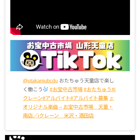
@otakamubcdu
おたちゅう天童店で楽し
く働こう
#お宝中古市場
#おたちゅう
#i
クレーン
#アルバイト
#アルバイト募集
♬
オリジナル楽曲 – お宝中古市場 天童・
南店／iクレーン 米沢・酒田店