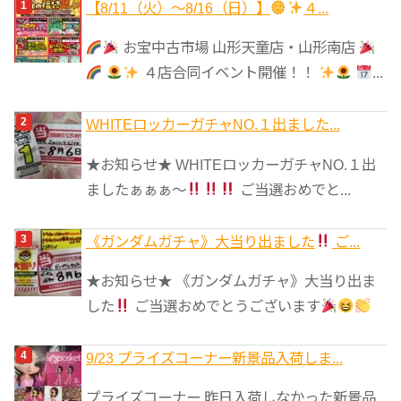
ゴ
【8/11（火）～8/16（日）】
４...
リ
お宝中古市場 山形天童店・山形南店
ー
４店合同イベント開催！！
...
WHITEロッカーガチャNO.１出ました...
★お知らせ★ WHITEロッカーガチャNO.１出
ましたぁぁぁ～
ご当選おめでと...
《ガンダムガチャ》大当り出ました
ご...
★お知らせ★ 《ガンダムガチャ》大当り出ま
した
ご当選おめでとうございます
9/23 プライズコーナー新景品入荷しま...
プライズコーナー 昨日入荷しなかった新景品