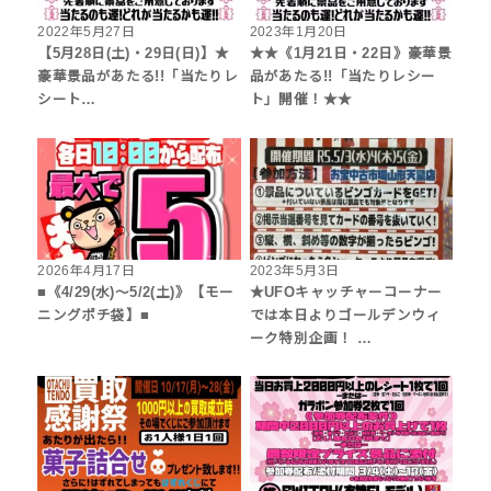
2022年5月27日
2023年1月20日
【5月28日(土)・29日(日)】★
★★《1月21日・22日》豪華景
豪華景品があたる!!「当たりレ
品があたる!!「当たりレシー
シート…
ト」開催！★★
2026年4月17日
2023年5月3日
■《4/29(水)～5/2(土)》【モー
★UFOキャッチャーコーナー
ニングポチ袋】■
では本日よりゴールデンウィ
ーク特別企画！ …