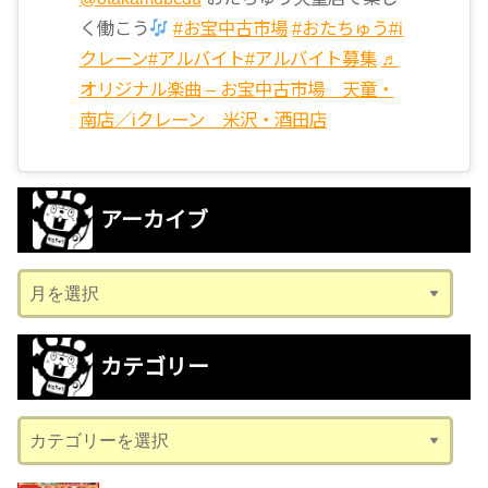
く働こう
#お宝中古市場
#おたちゅう
#i
クレーン
#アルバイト
#アルバイト募集
♬
オリジナル楽曲 – お宝中古市場 天童・
南店／iクレーン 米沢・酒田店
アーカイブ
ア
ー
カ
カテゴリー
イ
ブ
カ
テ