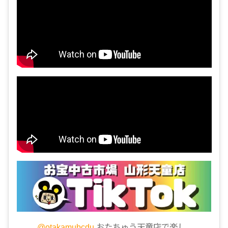
@otakamubcdu
おたちゅう天童店で楽し