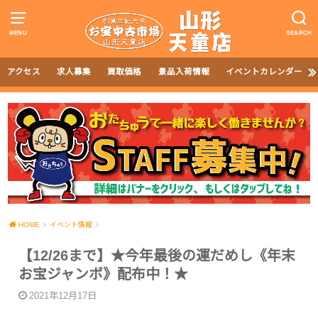
MENU
SEARCH
アクセス
求人募集
買取価格
景品入荷情報
イベントカレンダー
HOME
イベント情報
【12/26まで】★今年最後の運だめし《年末
お宝ジャンボ》配布中！★
2021年12月17日