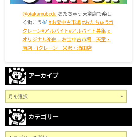
@otakamubcdu
おたちゅう天童店で楽し
く働こう
#お宝中古市場
#おたちゅう
#i
クレーン
#アルバイト
#アルバイト募集
♬
オリジナル楽曲 – お宝中古市場 天童・
南店／iクレーン 米沢・酒田店
アーカイブ
ア
ー
カ
カテゴリー
イ
ブ
カ