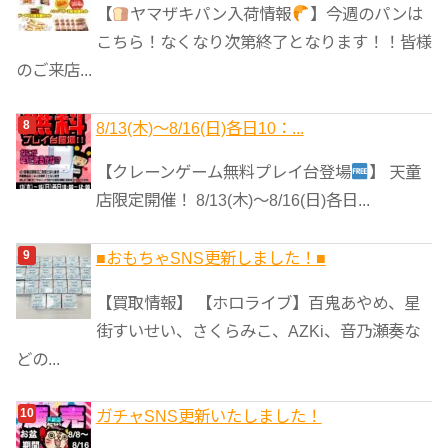
【
ヤマザキパン入荷情報
】今週のパンは
こちら！なくなり次第終了となります！！皆様
のご来店...
8/13(木)～8/16(日)各日10：...
【クレーンゲーム無料プレイ台登場
】 天童
店限定開催！ 8/13(木)～8/16(日)各日...
■おもちゃSNS更新しました！■
【買取情報】 【ホロライブ】百鬼あやめ、星
街すいせい、さくらみこ、AZKi、音乃瀬奏な
どの...
ガチャSNS更新いたしました！