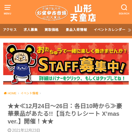
MENU
SEARCH
アクセス
求人募集
買取価格
景品入荷情報
イベントカレンダー
HOME
イベント情報
★★≪12月24日～26日：各日10時から≫豪
華景品があたる!!【当たりレシート X’mas
ver.】開催！★★
2021年12月23日