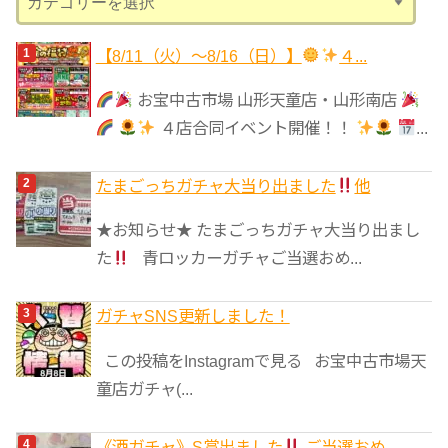
テ
ゴ
【8/11（火）～8/16（日）】
４...
リ
お宝中古市場 山形天童店・山形南店
ー
４店合同イベント開催！！
...
たまごっちガチャ大当り出ました
他
★お知らせ★ たまごっちガチャ大当り出まし
た
青ロッカーガチャご当選おめ...
ガチャSNS更新しました！
この投稿をInstagramで見る お宝中古市場天
童店ガチャ(...
《酒ガチャ》S賞出ました
ご当選おめ...