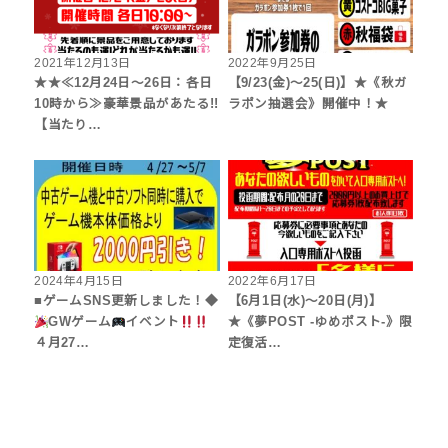
2021年12月13日
2022年9月25日
★★≪12月24日～26日：各日
【9/23(金)～25(日)】★《秋ガ
10時から≫豪華景品があたる!!
ラポン抽選会》開催中！★
【当たり…
2024年4月15日
2022年6月17日
■ゲームSNS更新しました！◆
【6月1日(水)～20日(月)】
GWゲーム
イベント
★《夢POST -ゆめポスト-》限
４月27…
定復活…