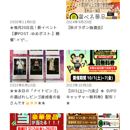
2020年11月6日
2024年9月20日
★毎月20日迄！新イベント
【秋ガラポン抽選会】
【夢POST -ゆめポスト-】開
催°˖✧◝(⁰…
2023年8月13日
2022年10月2日
★★本日の「ナイトビンゴ」
【10/1(土)～7(金)】★《UFO
の選ばれしビンゴ達成者の皆
キャッチャー無料券》配布！
さんです
★★
★