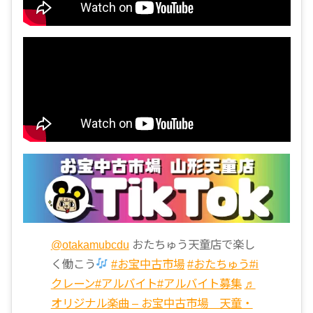
@otakamubcdu
おたちゅう天童店で楽し
く働こう
#お宝中古市場
#おたちゅう
#i
クレーン
#アルバイト
#アルバイト募集
♬
オリジナル楽曲 – お宝中古市場 天童・