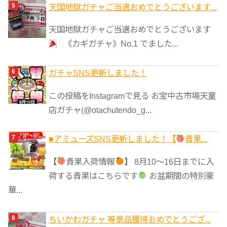
天国地獄ガチャご当選おめでとうございます...
天国地獄ガチャご当選おめでとうございます
《カギガチャ》No.1 でました...
ガチャSNS更新しました！
この投稿をInstagramで見る お宝中古市場天童
店ガチャ(@otachutendo_g...
■アミューズSNS更新しました！【
青果...
【
青果入荷情報
】 8月10～16日までに入
荷する青果はこちらです
お盆期間の特別豪
華...
ちいかわガチャ 等景品獲得おめでとうござ...