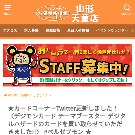
MENU
SEARCH
アクセス
求人募集
買取価格
景品入荷情報
イベントカレンダー
HOME
買取いたしました！
★カードコーナーTwitter更新しました！
〈デジモンカード テーマブースター デジタ
ルハザードのカードを買い取らせていただ
きました!!〉 #ベルゼブモン ★