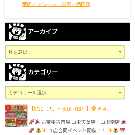
南店／iクレーン 米沢・酒田店
アーカイブ
ア
ー
カ
カテゴリー
イ
ブ
カ
テ
ゴ
【8/11（火）～8/16（日）】
４...
リ
お宝中古市場 山形天童店・山形南店
ー
４店合同イベント開催！！
...