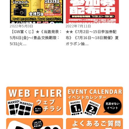
2022年5月3日
2022年7月11日
【GW富くじ】★《当選発表：
★★《7月2日～15日参加券配
5月6日(金)～/景品交換期限：
布》《7月16日～18日開催》夏
5/31(火…
ガラポン抽…