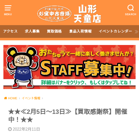
MENU
SEARCH
アクセス
求人募集
買取価格
景品入荷情報
イベントカレンダー
HOME
イベント情報
★★≪2月5日～13日≫【買取感謝祭】開催
中！★★
2022年2月11日