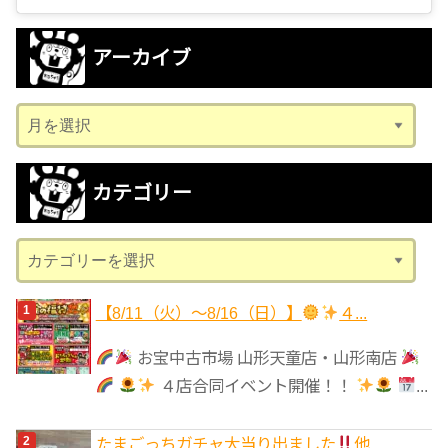
アーカイブ
ア
ー
カ
カテゴリー
イ
ブ
カ
テ
ゴ
【8/11（火）～8/16（日）】
４...
リ
お宝中古市場 山形天童店・山形南店
ー
４店合同イベント開催！！
...
たまごっちガチャ大当り出ました
他