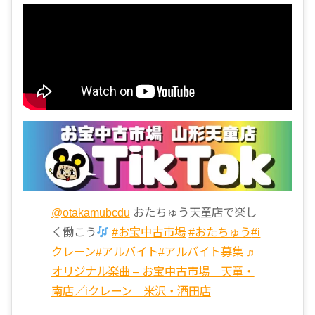
@otakamubcdu
おたちゅう天童店で楽し
く働こう
#お宝中古市場
#おたちゅう
#i
クレーン
#アルバイト
#アルバイト募集
♬
オリジナル楽曲 – お宝中古市場 天童・
南店／iクレーン 米沢・酒田店