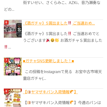
街すいせい、さくらみこ、AZKi、音乃瀬奏な
どの...
《酒ガチャ》S賞出ました
ご当選おめ...
《酒ガチャ》S賞出ました
ご当選おめでと
うございます
お酒ガチャＳ賞出ました
...
■ガチャSNS更新しました！■
この投稿をInstagramで見る お宝中古市場天
童店ガチャ(...
【
ヤマザキパン入荷情報
】
【
ヤマザキパン入荷情報
】今週のパンは