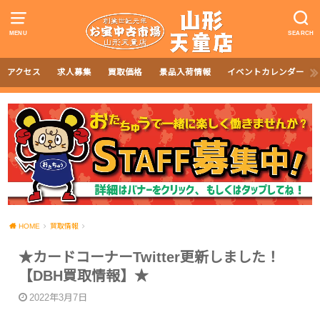
MENU
SEARCH
アクセス
求人募集
買取価格
景品入荷情報
イベントカレンダー
HOME
買取情報
★カードコーナーTwitter更新しました！
【DBH買取情報】★
2022年3月7日