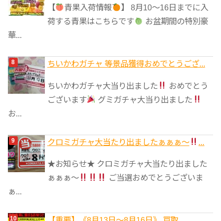
【
青果入荷情報
】 8月10～16日までに入
荷する青果はこちらです
お盆期間の特別豪
華...
ちいかわガチャ 等景品獲得おめでとうござ...
ちいかわガチャ大当り出ました
おめでとう
ございます
グミガチャ大当り出ました
お...
クロミガチャ大当たり出ましたぁぁぁ～
...
★お知らせ★ クロミガチャ大当たり出ました
ぁぁぁ～
ご当選おめでとうございま
ぁ...
【重要】《8月13日～8月16日》 買取...