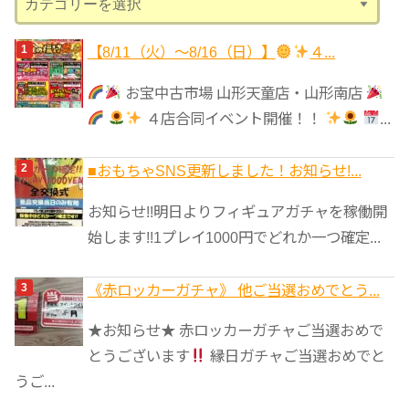
テ
ゴ
【8/11（火）～8/16（日）】
４...
リ
お宝中古市場 山形天童店・山形南店
ー
４店合同イベント開催！！
...
■おもちゃSNS更新しました！お知らせ!...
お知らせ!!明日よりフィギュアガチャを稼働開
始します!!1プレイ1000円でどれか一つ確定...
《赤ロッカーガチャ》 他ご当選おめでとう...
★お知らせ★ 赤ロッカーガチャご当選おめで
とうございます
縁日ガチャご当選おめでと
うご...