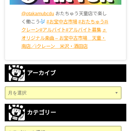
@otakamubcdu
おたちゅう天童店で楽し
く働こう
#お宝中古市場
#おたちゅう
#i
クレーン
#アルバイト
#アルバイト募集
♬
オリジナル楽曲 – お宝中古市場 天童・
南店／iクレーン 米沢・酒田店
アーカイブ
ア
ー
カ
カテゴリー
イ
ブ
カ