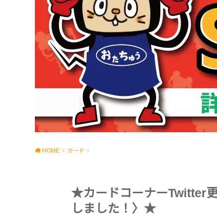
HOME
カード
★カードコーナーTwitt
しました！〉★