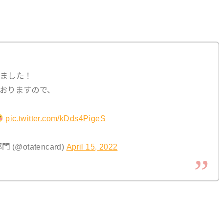
ました！
おりますので、
pic.twitter.com/kDds4PigeS
@otatencard)
April 15, 2022