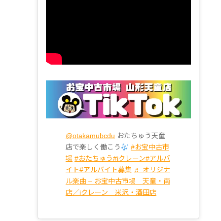
@otakamubcdu
おたちゅう天童
店で楽しく働こう
#お宝中古市
場
#おたちゅう
#iクレーン
#アルバ
イト
#アルバイト募集
♬ オリジナ
ル楽曲 – お宝中古市場 天童・南
店／iクレーン 米沢・酒田店