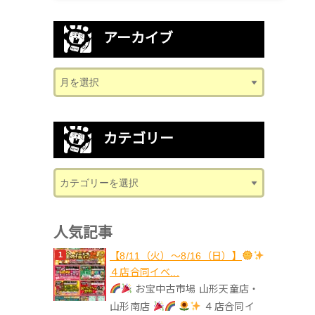
アーカイブ
カテゴリー
人気記事
【8/11（火）～8/16（日）】
４店合同イベ...
お宝中古市場 山形天童店・
山形南店
４店合同イ