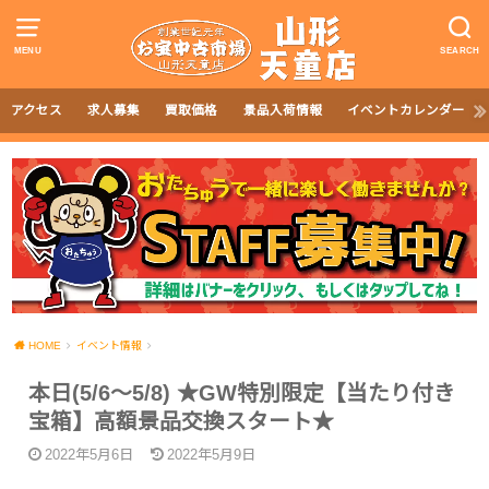
MENU
SEARCH
アクセス
求人募集
買取価格
景品入荷情報
イベントカレンダー
HOME
イベント情報
本日(5/6～5/8) ★GW特別限定【当たり付き
宝箱】高額景品交換スタート★
2022年5月6日
2022年5月9日