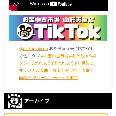
@otakamubcdu
おたちゅう天童店で楽し
く働こう
#お宝中古市場
#おたちゅう
#i
クレーン
#アルバイト
#アルバイト募集
♬
オリジナル楽曲 – お宝中古市場 天童・
南店／iクレーン 米沢・酒田店
アーカイブ