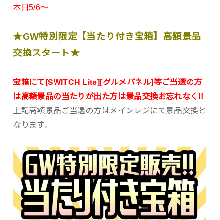
本日5/6～
★GW特別限定【当たり付き宝箱】高額景品
交換スタート★
宝箱にて[SWITCH Lite][グルメパネル]等ご当選の方
は高額景品の当たりが出た方は景品交換お忘れなく!!
上記高額景品ご当選の方はメインレジにて景品交換と
なります。