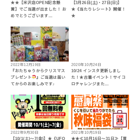
★★【米沢店OPEN記念懸
【3月26日(土)・27日(日)】
賞】でご当選が出ました！ お
★《当たりレシート》開催！
めでとうございます…
★
2022年12月19日
2020年10月24日
『おたちゅうからクリスマス
10/24 インスタ更新しまし
プレゼント
』ご当選は届い
た！★古着イベント！サイコ
てからのお楽しみです♪
ロチャレンジまた…
2022年9月30日
2021年10月19日
【10/1(土)～7(金)】★《UFO
★★≪10月16日～31日≫【買