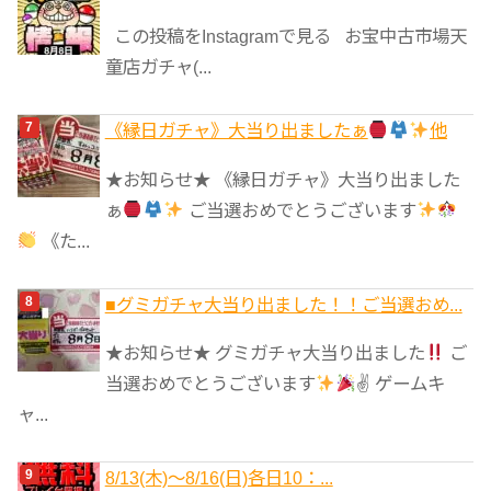
この投稿をInstagramで見る お宝中古市場天
童店ガチャ(...
《縁日ガチャ》大当り出ましたぁ
他
★お知らせ★ 《縁日ガチャ》大当り出ました
ぁ
ご当選おめでとうございます
《た...
■グミガチャ大当り出ました！！ご当選おめ...
★お知らせ★ グミガチャ大当り出ました
ご
当選おめでとうございます
✌
ゲームキ
ャ...
8/13(木)～8/16(日)各日10：...