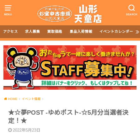
MENU
SEARCH
アクセス
求人募集
買取価格
景品入荷情報
イベントカレンダー
HOME
イベント情報
★☆夢POST -ゆめポスト-☆5月分当選者決
定！★
2022年5月23日