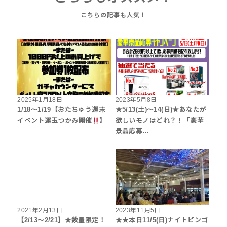
2025年1月18日
2023年5月8日
1/18～1/19【おたちゅう週末
★5/13(土)～14(日)★あなたが
イベント運玉つかみ開催
】
欲しいモノはどれ？！「豪華
景品応募…
2021年2月13日
2023年11月5日
【2/13～2/21】★数量限定！
★★本日11/5(日)ナイトビンゴ