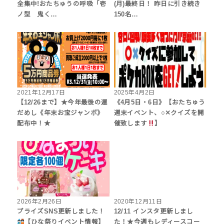
全集中!おたちゅうの呼吸「壱
(月)最終日！ 昨日に引き続き
ノ型 鬼く…
150名…
2021年12月17日
2025年4月2日
【12/26まで】★今年最後の運
《4月5日・6日》【おたちゅう
だめし《年末お宝ジャンボ》
週末イベント、○✕クイズを開
配布中！★
催致します
】
2026年2月26日
2020年12月11日
プライズSNS更新しました！
12/11 インスタ更新しまし
【ひな祭りイベント情報】
た！★今週もレディースコー