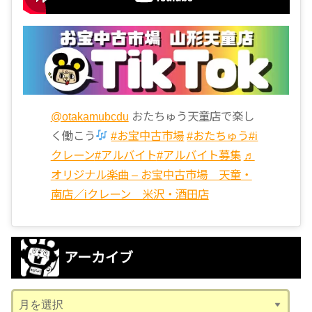
@otakamubcdu
おたちゅう天童店で楽し
く働こう
#お宝中古市場
#おたちゅう
#i
クレーン
#アルバイト
#アルバイト募集
♬
オリジナル楽曲 – お宝中古市場 天童・
南店／iクレーン 米沢・酒田店
アーカイブ
ア