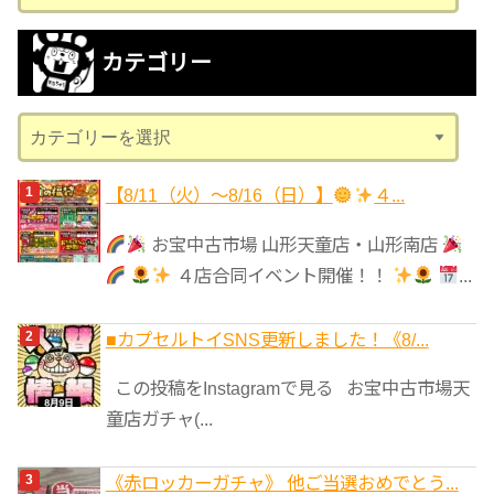
ー
カ
カテゴリー
イ
ブ
カ
テ
ゴ
【8/11（火）～8/16（日）】
４...
リ
お宝中古市場 山形天童店・山形南店
ー
４店合同イベント開催！！
...
■カプセルトイSNS更新しました！《8/...
この投稿をInstagramで見る お宝中古市場天
童店ガチャ(...
《赤ロッカーガチャ》 他ご当選おめでとう...