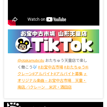
@otakamubcdu
おたちゅう天童店で楽し
く働こう
#お宝中古市場
#おたちゅう
#i
クレーン
#アルバイト
#アルバイト募集
♬
オリジナル楽曲 – お宝中古市場 天童・
南店／iクレーン 米沢・酒田店