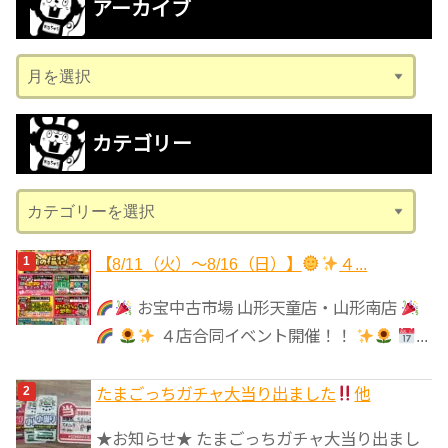
アーカイブ
ア
ー
カ
カテゴリー
イ
ブ
カ
テ
ゴ
【8/11（火）～8/16（日）】
４...
リ
お宝中古市場 山形天童店・山形南店
ー
４店合同イベント開催！！
...
たまごっちガチャ大当り出ました
他
★お知らせ★ たまごっちガチャ大当り出まし