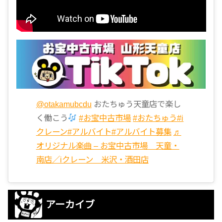
@otakamubcdu
おたちゅう天童店で楽し
く働こう
#お宝中古市場
#おたちゅう
#i
クレーン
#アルバイト
#アルバイト募集
♬
オリジナル楽曲 – お宝中古市場 天童・
南店／iクレーン 米沢・酒田店
アーカイブ