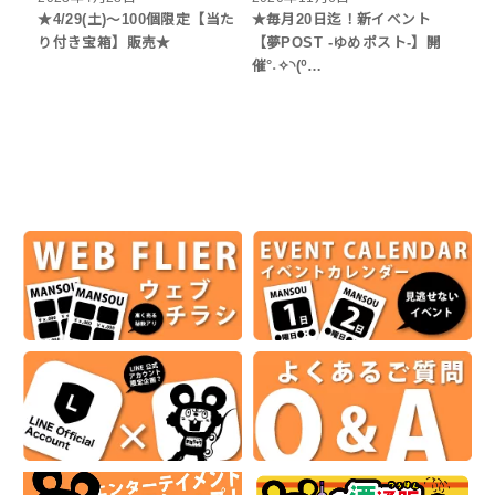
★4/29(土)～100個限定【当た
★毎月20日迄！新イベント
り付き宝箱】販売★
【夢POST -ゆめポスト-】開
催°˖✧◝(⁰…