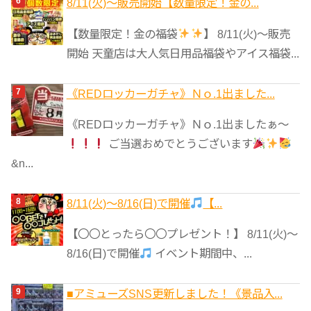
8/11(火)～販売開始【数量限定！金の...
【数量限定！金の福袋
】 8/11(火)～販売
開始 天童店は大人気日用品福袋やアイス福袋...
《REDロッカーガチャ》Ｎｏ.1出ました...
《REDロッカーガチャ》Ｎｏ.1出ましたぁ～
ご当選おめでとうございます
&n...
8/11(火)～8/16(日)で開催
【...
【〇〇とったら〇〇プレゼント！】 8/11(火)～
8/16(日)で開催
イベント期間中、...
■アミューズSNS更新しました！《景品入...