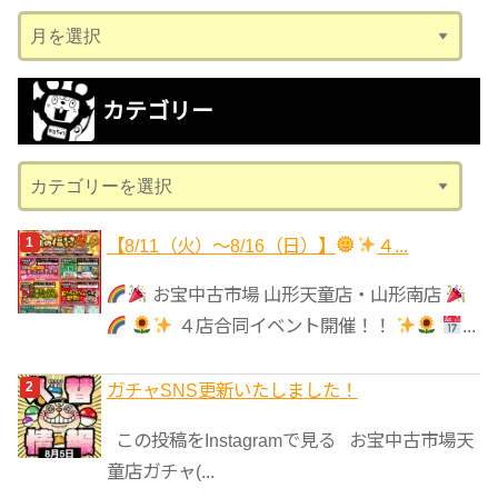
ア
ー
カ
カテゴリー
イ
ブ
カ
テ
ゴ
【8/11（火）～8/16（日）】
４...
リ
お宝中古市場 山形天童店・山形南店
ー
４店合同イベント開催！！
...
ガチャSNS更新いたしました！
この投稿をInstagramで見る お宝中古市場天
童店ガチャ(...