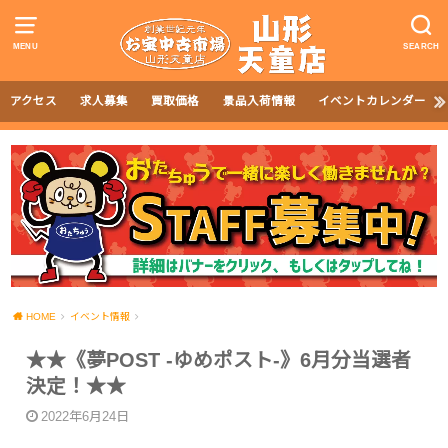
MENU
SEARCH
アクセス
求人募集
買取価格
景品入荷情報
イベントカレンダー
HOME
イベント情報
★★《夢POST -ゆめポスト-》6月分当選者
決定！★★
2022年6月24日