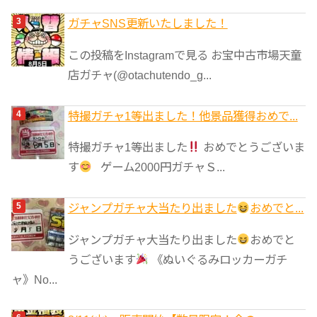
ガチャSNS更新いたしました！
この投稿をInstagramで見る お宝中古市場天童
店ガチャ(@otachutendo_g...
特撮ガチャ1等出ました！他景品獲得おめで...
特撮ガチャ1等出ました
おめでとうございま
す
ゲーム2000円ガチャＳ...
ジャンプガチャ大当たり出ました
おめでと...
ジャンプガチャ大当たり出ました
おめでと
うございます
《ぬいぐるみロッカーガチ
ャ》No...