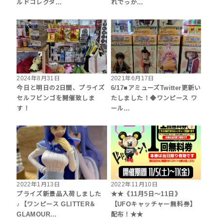
ルドコレクタ…
れでっか…
2024年8月31日
2021年6月17日
今日と明日の2日間、プライズ
6/17■アミューズTwitter更新い
セルフビンゴを開催致しま
たしました！◆ワンピース ワ
す！
ール…
2022年1月13日
2022年11月10日
プライズ新景品入荷しました
★★《11月5日～11日》
♪【ワンピース GLITTER＆
【UFOキャッチャー無料券】
GLAMOUR…
配布！★★