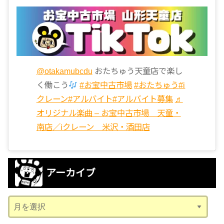
@otakamubcdu
おたちゅう天童店で楽し
く働こう
#お宝中古市場
#おたちゅう
#i
クレーン
#アルバイト
#アルバイト募集
♬
オリジナル楽曲 – お宝中古市場 天童・
南店／iクレーン 米沢・酒田店
アーカイブ
ア
ー