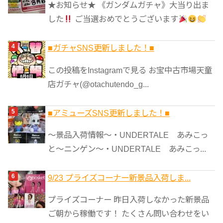
★お知らせ★ 《ガンダムガチャ》大当り出ま
した
ご当選おめでとうございます
■ガチャSNS更新しました！■
この投稿をInstagramで見る お宝中古市場天童
店ガチャ(@otachutendo_g...
■アミューズSNS更新しました！■
～景品入荷情報～・UNDERTALE あみこっ
と～ニンゲン～・UNDERTALE あみこっ...
9/23 プライズコーナー新景品入荷しま...
プライズコーナー 昨日入荷しなかった新景品
ご朝から稼働です！ たくさん問い合わせをい