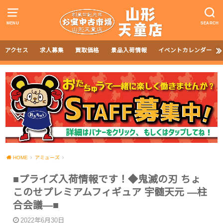
MENU
SEARCH
アクセス
求人募集
買取価格
景品入荷情報
イベントカレンダー
HOME
アミューズ
■プライズ入荷情報です！◆鬼滅の刃 ちょ
このせプレミアムフィギュア 宇髄天元 ―柱
合会議―■
2022年6月30日