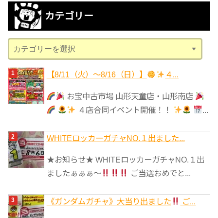
カ
カテゴリー
イ
ブ
カ
テ
ゴ
【8/11（火）～8/16（日）】
４...
リ
お宝中古市場 山形天童店・山形南店
ー
４店合同イベント開催！！
...
WHITEロッカーガチャNO.１出ました...
★お知らせ★ WHITEロッカーガチャNO.１出
ましたぁぁぁ～
ご当選おめでと...
《ガンダムガチャ》大当り出ました
ご...