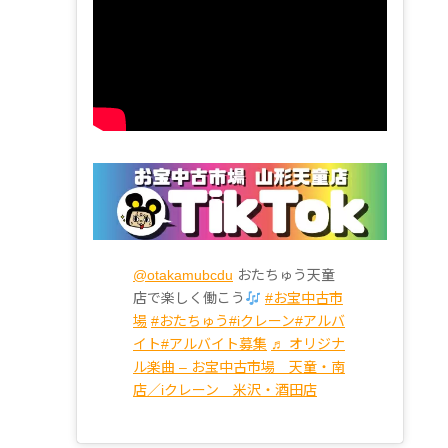
@otakamubcdu
おたちゅう天童
店で楽しく働こう
#お宝中古市
場
#おたちゅう
#iクレーン
#アルバ
イト
#アルバイト募集
♬ オリジナ
ル楽曲 – お宝中古市場 天童・南
店／iクレーン 米沢・酒田店