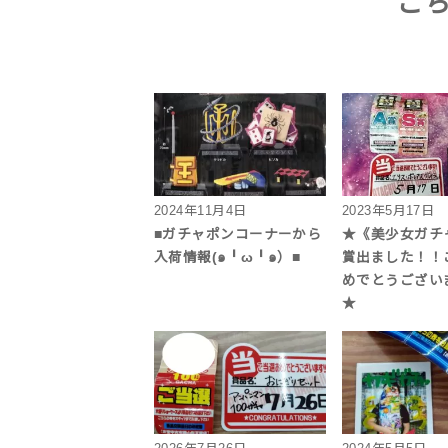
こ
2024年11月4日
2023年5月17日
■ガチャポンコーナーから
★《美少女ガチ
入荷情報(๑╹ω╹๑）■
賞出ました！！
めでとうござい
★