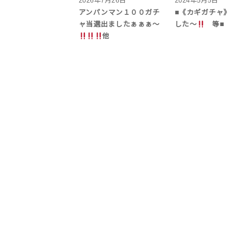
2026年7月26日
2024年5月5日
アンパンマン１００ガチ
■《カギガチャ》
ャ当選出ましたぁぁぁ～
した〜
等■
他