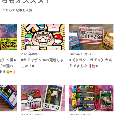
ちらもオススメ！
2026年8月8日
2025年11月24日
ャ》Ｓ賞A
■ガチャポンSNS更新しま
■《ドラクエガチャ》大当
ご当選お
した！■
りでました
他■
ます
♥️