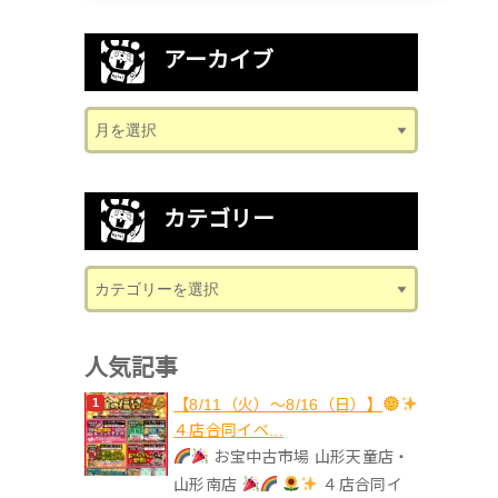
アーカイブ
カテゴリー
人気記事
【8/11（火）～8/16（日）】
４店合同イベ...
お宝中古市場 山形天童店・
山形南店
４店合同イ