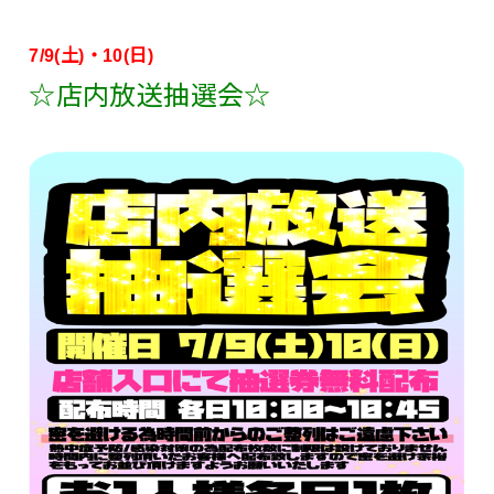
7/9(土)・10(日)
☆店内放送抽選会☆