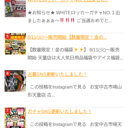
★お知らせ★ WHITEロッカーガチャNO.１出
ましたぁぁぁ～
ご当選おめでと...
8/11(火)～販売開始【数量限定！金の...
【数量限定！金の福袋
】 8/11(火)～販売
開始 天童店は大人気日用品福袋やアイス福袋...
古着SNS更新いたしました！
この投稿をInstagramで見る お宝中古市場山
形天童店 古...
ガチャSNS更新いたしました！
この投稿をInstagramで見る お宝中古市場天