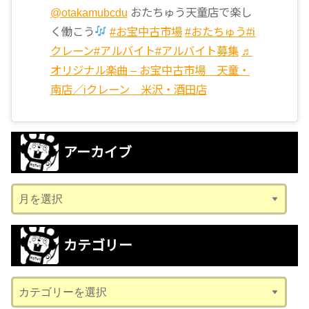
@otakamubcdu
おたちゅう天童店で楽し
く働こう
#お宝中古市場
#おたちゅう
#i
クレーン
#アルバイト
#アルバイト募集
♬
オリジナル楽曲 – お宝中古市場 天童・
南店／iクレーン 米沢・酒田店
アーカイブ
ア
ー
カ
カテゴリー
イ
ブ
カ
テ