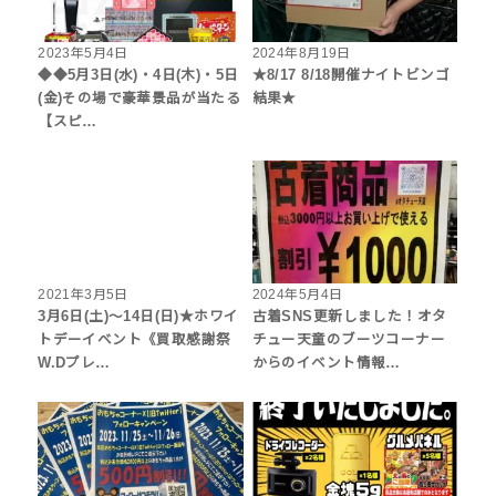
2023年5月4日
2024年8月19日
◆◆5月3日(水)・4日(木)・5日
★8/17 8/18開催ナイトビンゴ
(金)その場で豪華景品が当たる
結果★
【スピ…
2021年3月5日
2024年5月4日
3月6日(土)～14日(日)★ホワイ
古着SNS更新しました！オタ
トデーイベント《買取感謝祭
チュー天童のブーツコーナー
W.Dプレ…
からのイベント情報…