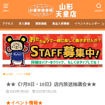
MENU
SEARCH
アクセス
求人募集
買取価格
景品入荷情報
イベントカレンダー
HOME
イベント情報
★★《7月9日・10日》店内放送抽選会★★
2022年7月5日
2022年7月12日
★イベント情報★