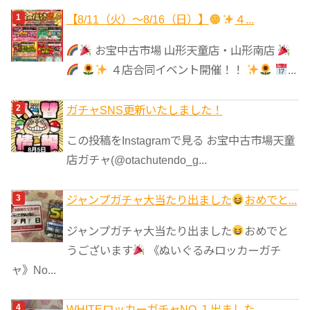
ゴ
【8/11（火）～8/16（日）】
４...
リ
お宝中古市場 山形天童店・山形南店
ー
４店合同イベント開催！！
...
ガチャSNS更新いたしました！
この投稿をInstagramで見る お宝中古市場天童
店ガチャ(@otachutendo_g...
ジャンプガチャ大当たり出ました
おめでと...
ジャンプガチャ大当たり出ました
おめでと
うございます
《ぬいぐるみロッカーガチ
ャ》No...
WHITEロッカーガチャNO.１出ました...