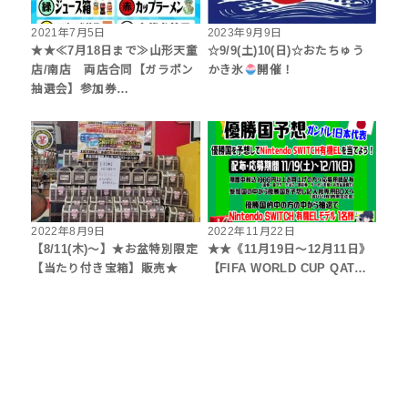
2021年7月5日
2023年9月9日
★★≪7月18日まで≫山形天童
☆9/9(土)10(日)☆おたちゅう
店/南店 両店合同【ガラポン
かき氷
開催！
抽選会】参加券…
2022年8月9日
2022年11月22日
【8/11(木)～】★お盆特別限定
★★《11月19日～12月11日》
【当たり付き宝箱】販売★
【FIFA WORLD CUP QAT…