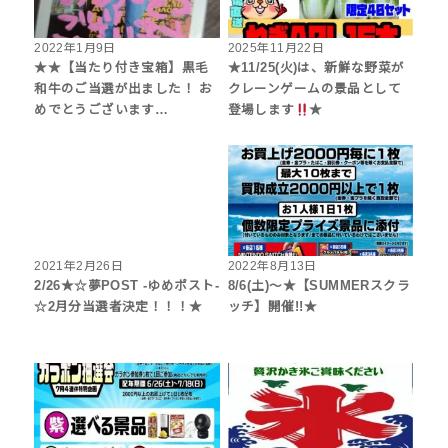
2022年1月9日
2025年11月22日
★★【当たり付き宝箱】黒毛
★11/25(火)は、新鮮な野菜が
和牛のご当選が出ました！ お
クレーンゲームの景品として
めでとうございます…
登場します
★
2021年2月26日
2022年8月13日
2/26★☆夢POST -ゆめポスト-
8/6(土)～★【SUMMERスクラ
☆2月分当選者決定！！！★
ッチ】開催!!★