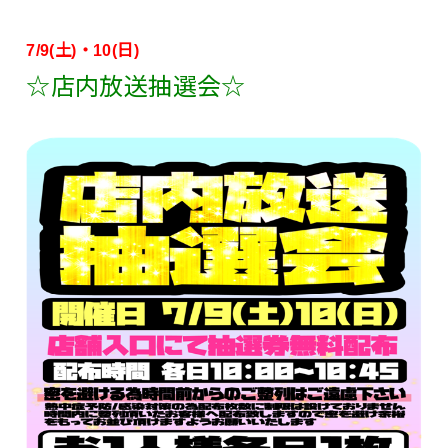
7/9(土)・10(日)
☆店内放送抽選会☆