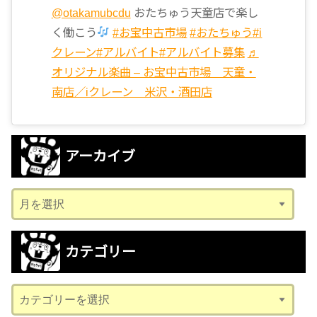
@otakamubcdu
おたちゅう天童店で楽し
く働こう
#お宝中古市場
#おたちゅう
#i
クレーン
#アルバイト
#アルバイト募集
♬
オリジナル楽曲 – お宝中古市場 天童・
南店／iクレーン 米沢・酒田店
アーカイブ
ア
ー
カ
カテゴリー
イ
ブ
カ
テ