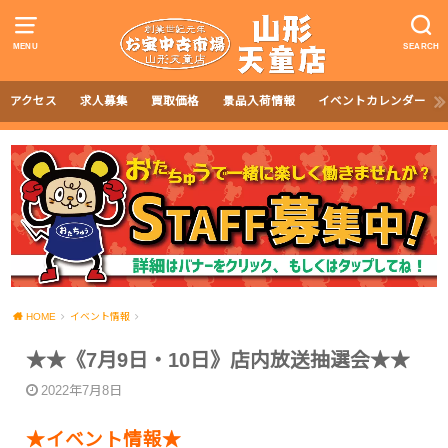
MENU
SEARCH
アクセス
求人募集
買取価格
景品入荷情報
イベントカレンダー
HOME
イベント情報
★★《7月9日・10日》店内放送抽選会★★
2022年7月8日
★イベント情報★