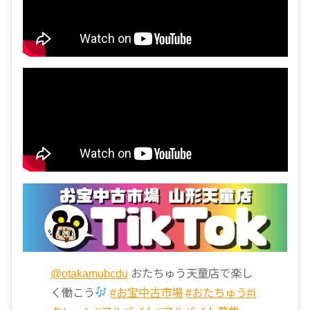
@otakamubcdu
おたちゅう天童店で楽し
く働こう
#お宝中古市場
#おたちゅう
#i