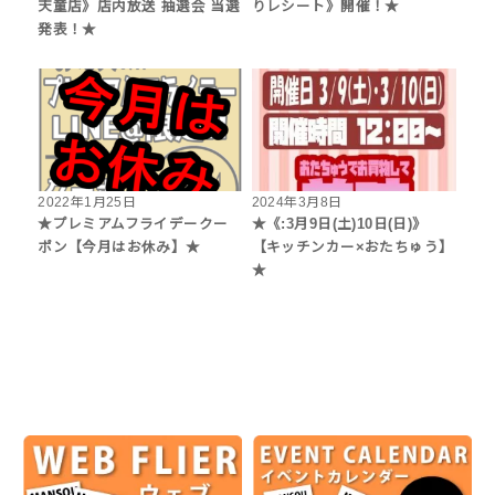
天童店》店内放送 抽選会 当選
りレシート》開催！★
発表！★
2022年1月25日
2024年3月8日
★プレミアムフライデークー
★《:3月9日(土)10日(日)》
ポン【今月はお休み】★
【キッチンカー×おたちゅう】
★