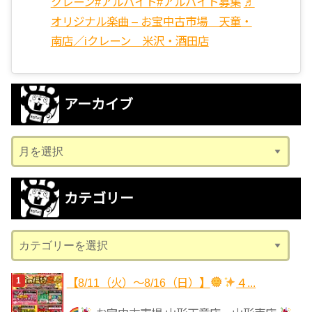
クレーン
#アルバイト
#アルバイト募集
♬
オリジナル楽曲 – お宝中古市場 天童・
南店／iクレーン 米沢・酒田店
アーカイブ
ア
ー
カ
カテゴリー
イ
ブ
カ
テ
ゴ
【8/11（火）～8/16（日）】
４...
リ