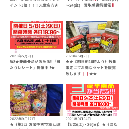
イント3倍！！！天童店☆★
～24(金) 買取感謝祭開催
2021年5月9日
2023年5月2日
5/8★豪華景品があたる!!「当
★★《明日朝10時より》数量
たりレシート」開催中!!★
限定にてお得なセットを販売
致します
★★
2022年9月17日
2021年9月24日
★《第3回 お宝中古市場 山形
【9/25(土)・26(日)】★《当た