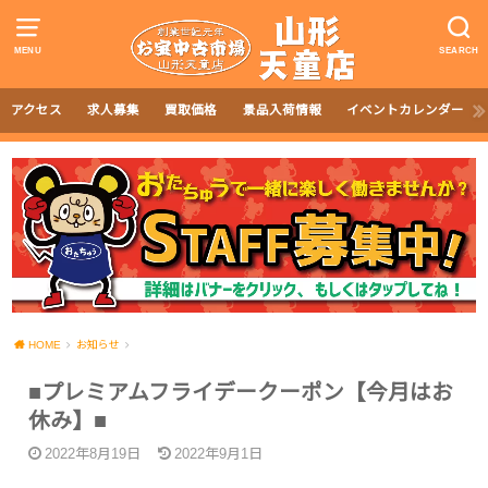
MENU
SEARCH
アクセス
求人募集
買取価格
景品入荷情報
イベントカレンダー
HOME
お知らせ
■プレミアムフライデークーポン【今月はお
休み】■
2022年8月19日
2022年9月1日