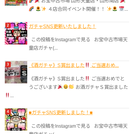
お宝中古市場 山形天童店・山形南店
ー
４店合同イベント開催！！
...
ガチャSNS更新いたしました！
この投稿をInstagramで見る お宝中古市場天
童店ガチャ(...
《酒ガチャ》S賞出ました
ご当選おめ...
《酒ガチャ》S賞出ました
ご当選おめでと
うございます
お酒ガチャＳ賞出ました
...
■ガチャSNS更新しました！■
この投稿をInstagramで見る お宝中古市場天