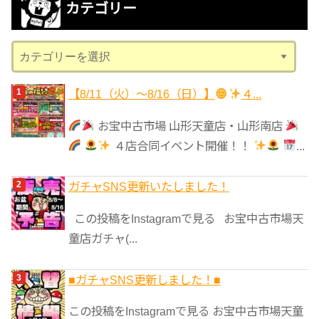
カテゴリー
イ
ブ
カ
テ
ゴ
【8/11（火）～8/16（日）】
４...
リ
お宝中古市場 山形天童店・山形南店
ー
４店合同イベント開催！！
...
ガチャSNS更新いたしました！
この投稿をInstagramで見る お宝中古市場天
童店ガチャ(...
■ガチャSNS更新しました！■
この投稿をInstagramで見る お宝中古市場天童