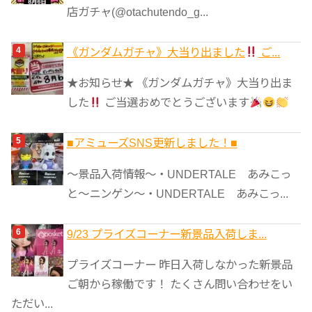
店ガチャ(@otachutendo_g...
《ガンダムガチャ》大当り出ました
ご...
★お知らせ★ 《ガンダムガチャ》大当り出ま
した
ご当選おめでとうございます
■アミューズSNS更新しました！■
～景品入荷情報～・UNDERTALE あみこっ
と～ニンゲン～・UNDERTALE あみこっ...
9/23 プライズコーナー新景品入荷しま...
プライズコーナー 昨日入荷しなかった新景品
ご朝から稼働です！ たくさん問い合わせをい
ただい...