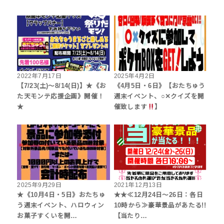
2022年7月17日
2025年4月2日
【7/23(土)～8/14(日)】★《お
《4月5日・6日》【おたちゅう
た天モンテ応援企画》開催！
週末イベント、○✕クイズを開
★
催致します
】
2025年9月29日
2021年12月13日
★《10月4日・5日》おたちゅ
★★≪12月24日～26日：各日
う週末イベント、ハロウィン
10時から≫豪華景品があたる!!
お菓子すくいを開…
【当たり…