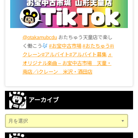
@otakamubcdu
おたちゅう天童店で楽し
く働こう
#お宝中古市場
#おたちゅう
#i
クレーン
#アルバイト
#アルバイト募集
♬
オリジナル楽曲 – お宝中古市場 天童・
南店／iクレーン 米沢・酒田店
アーカイブ
ア
ー
カ