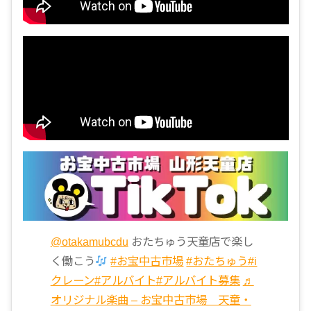
@otakamubcdu
おたちゅう天童店で楽し
く働こう
#お宝中古市場
#おたちゅう
#i
クレーン
#アルバイト
#アルバイト募集
♬
オリジナル楽曲 – お宝中古市場 天童・