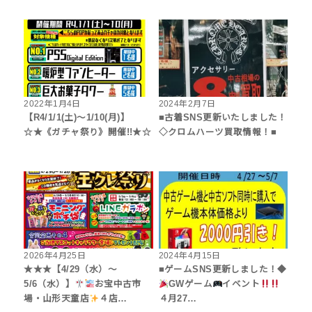
2022年1月4日
2024年2月7日
【R4/1/1(土)～1/10(月)】
■古着SNS更新いたしました！
☆★《ガチャ祭り》開催!!★☆
◇クロムハーツ買取情報！■
2026年4月25日
2024年4月15日
★★★【4/29（水）～
■ゲームSNS更新しました！◆
5/6（水）】
お宝中古市
GWゲーム
イベント
場・山形天童店
４店…
４月27…