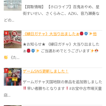
【買取情報】 【ホロライブ】百鬼あやめ、星
街すいせい、さくらみこ、AZKi、音乃瀬奏な
どの...
《縁日ガチャ》大当り出ましたぁ
他
★お知らせ★ 《縁日ガチャ》大当り出ました
ぁ
ご当選おめでとうございます
《た...
ゲームSNS更新しました！
ゲームガチャ天国地獄の景品を追加致しました
早い者勝ちとなります
#お宝中古市場天童
店...