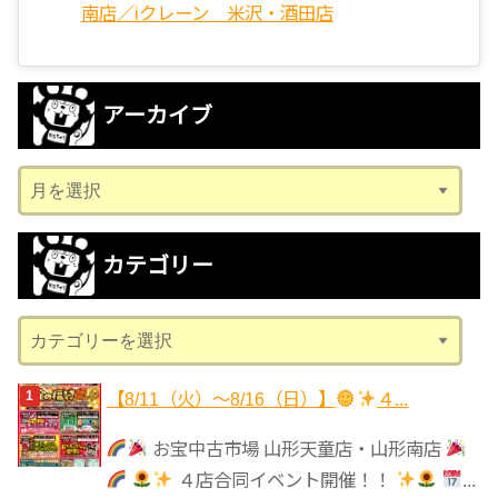
南店／iクレーン 米沢・酒田店
アーカイブ
ア
ー
カ
カテゴリー
イ
ブ
カ
テ
ゴ
【8/11（火）～8/16（日）】
４...
リ
お宝中古市場 山形天童店・山形南店
ー
４店合同イベント開催！！
...