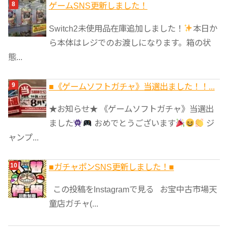
ゲームSNS更新しました！
Switch2未使用品在庫追加しました！
本日か
ら本体はレジでのお渡しになります。箱の状
態...
■《ゲームソフトガチャ》当選出ました！！...
★お知らせ★ 《ゲームソフトガチャ》当選出
ました
おめでとうございます
ジ
ャンプ...
■ガチャポンSNS更新しました！■
この投稿をInstagramで見る お宝中古市場天
童店ガチャ(...