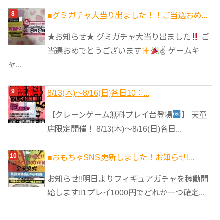
■グミガチャ大当り出ました！！ご当選おめ...
★お知らせ★ グミガチャ大当り出ました
ご
当選おめでとうございます
✌
ゲームキ
ャ...
8/13(木)～8/16(日)各日10：...
【クレーンゲーム無料プレイ台登場
】 天童
店限定開催！ 8/13(木)～8/16(日)各日...
■おもちゃSNS更新しました！お知らせ!...
お知らせ!!明日よりフィギュアガチャを稼働開
始します!!1プレイ1000円でどれか一つ確定...