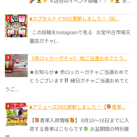
４店合同イベント開催！！
...
■カプセルトイSNS更新しました！《8/...
この投稿をInstagramで見る お宝中古市場天
童店ガチャ(...
《赤ロッカーガチャ》 他ご当選おめでとう...
★お知らせ★ 赤ロッカーガチャご当選おめで
とうございます
縁日ガチャご当選おめでと
うご...
■アミューズSNS更新しました！【
青果...
【
青果入荷情報
】 8月10～16日までに入
荷する青果はこちらです
お盆期間の特別豪