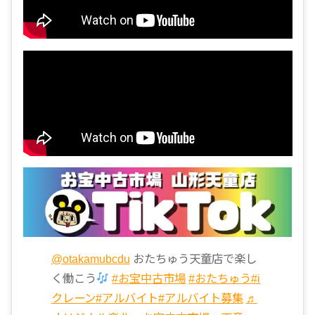
@otakamubcdu
おたちゅう天童店で楽し
く働こう
#お宝中古市場
#おたちゅう
#i
クレーン
#アルバイト
#アルバイト募集
♬