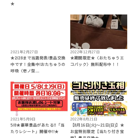
★
2021年2月27日
2022年12月27日
★2/28まで当選発表/景品交換
★期間限定★〈おたちゅうエ
中です！全集中!おたちゅうの
コバック〉無料配布中！！
呼吸〈壱ノ型…
2021年5月9日
2022年8月21日
5/8★豪華景品があたる!!「当
【8月16日(火)～21日(日)】★
たりレシート」開催中!!★
お盆特別限定【当たり付き宝