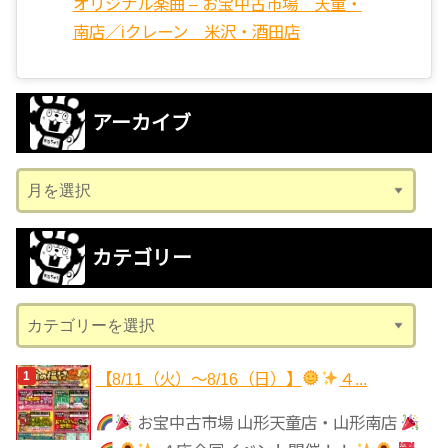
オリジナル楽曲 – お宝中古市場 天童・
南店／iクレーン 米沢・酒田店
アーカイブ
ア
ー
カ
カテゴリー
イ
ブ
カ
テ
ゴ
【8/11（火）～8/16（日）】
４...
リ
お宝中古市場 山形天童店・山形南店
ー