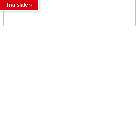
Translate »
HOME
お知らせ
店舗Twitter更新♪〈お宝中古市場(天童・山
形南・米沢)のYouTubeチャンネルを開設し
ました！〉
2022年12月2日
2022年12月8日