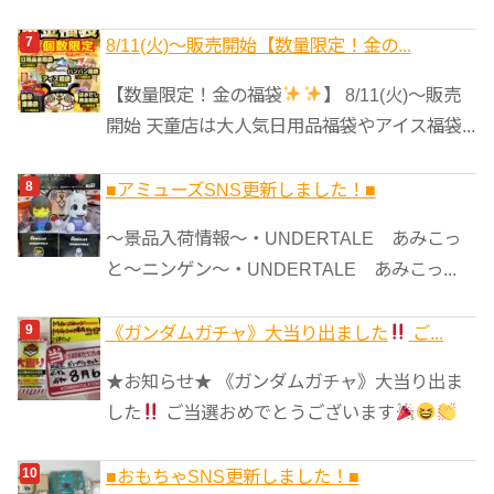
8/11(火)～販売開始【数量限定！金の...
【数量限定！金の福袋
】 8/11(火)～販売
開始 天童店は大人気日用品福袋やアイス福袋...
■アミューズSNS更新しました！■
～景品入荷情報～・UNDERTALE あみこっ
と～ニンゲン～・UNDERTALE あみこっ...
《ガンダムガチャ》大当り出ました
ご...
★お知らせ★ 《ガンダムガチャ》大当り出ま
した
ご当選おめでとうございます
■おもちゃSNS更新しました！■