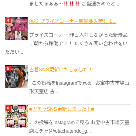
ましたぁぁぁ～
ご当選おめでと...
9/23 プライズコーナー新景品入荷しま...
プライズコーナー 昨日入荷しなかった新景品
ご朝から稼働です！ たくさん問い合わせをい
ただい...
古着SNS更新いたしました！
この投稿をInstagramで見る お宝中古市場山
形天童店 古...
■ガチャSNS更新しました！■
この投稿をInstagramで見る お宝中古市場天童
店ガチャ(@otachutendo_g...