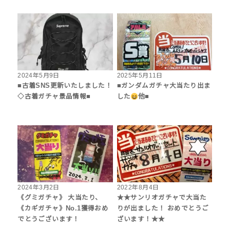
2024年5月9日
2025年5月11日
■古着SNS更新いたしました！
■ガンダムガチャ大当たり出ま
◇古着ガチャ景品情報■
した
他■
2024年3月2日
2022年8月4日
《グミガチャ》 大当たり、
★★サンリオガチャで大当た
《カギガチャ》No.1獲得おめ
りが出ました！ おめでとうご
でとうございます！
ざいます！★★