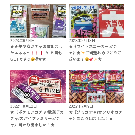
2023年6月4日
2023年2月13日
★★美少女ガチャＳ賞出まし
★《ライトスニーカーガチ
たぁぁぁ〜
Ａ.Ｂ賞も
ャ》★
ご当選おめでとうご
GETですっ
✌
★★
ざいます
★
2022年8月12日
2022年7月9日
★〈ポケモンガチャ/駄菓子ガ
★《グミガチャ/サンリオガチ
チャ/スパイファミリーガチ
ャ》当たり出ました！★
ャ〉当たり出ました！★