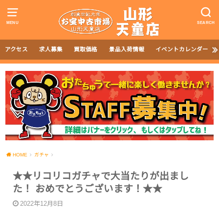
MENU
SEARCH
アクセス
求人募集
買取価格
景品入荷情報
イベントカレンダー
HOME
ガチャ
★★リコリコガチャで大当たりが出まし
た！ おめでとうございます！★★
2022年12月8日