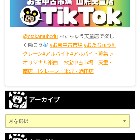
@otakamubcdu
おたちゅう天童店で楽し
く働こう
#お宝中古市場
#おたちゅう
#i
クレーン
#アルバイト
#アルバイト募集
♬
オリジナル楽曲 – お宝中古市場 天童・
南店／iクレーン 米沢・酒田店
アーカイブ
ア
ー
カ