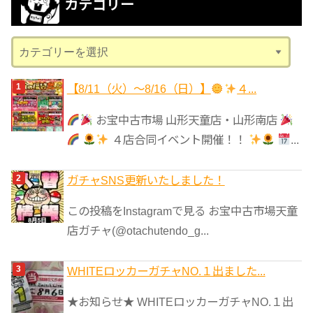
カテゴリー
イ
ブ
カ
テ
ゴ
【8/11（火）～8/16（日）】
４...
リ
お宝中古市場 山形天童店・山形南店
ー
４店合同イベント開催！！
...
ガチャSNS更新いたしました！
この投稿をInstagramで見る お宝中古市場天童
店ガチャ(@otachutendo_g...
WHITEロッカーガチャNO.１出ました...
★お知らせ★ WHITEロッカーガチャNO.１出