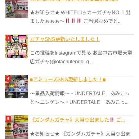
★お知らせ★ WHITEロッカーガチャNO.１出
ましたぁぁぁ～
ご当選おめでと...
ガチャSNS更新いたしました！
この投稿をInstagramで見る お宝中古市場天童
店ガチャ(@otachutendo_g...
■アミューズSNS更新しました！■
～景品入荷情報～・UNDERTALE あみこっ
と～ニンゲン～・UNDERTALE あみこっ...
《ガンダムガチャ》大当り出ました
ご...
★お知らせ★ 《ガンダムガチャ》大当り出ま