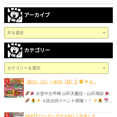
アーカイブ
ア
ー
カ
カテゴリー
イ
ブ
カ
テ
ゴ
【8/11（火）～8/16（日）】
４...
リ
お宝中古市場 山形天童店・山形南店
ー
４店合同イベント開催！！
...
WHITEロッカーガチャNO.１出ました...