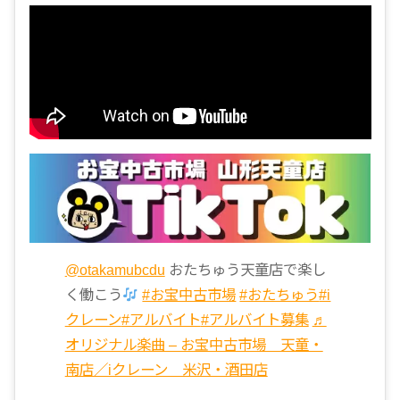
@otakamubcdu
おたちゅう天童店で楽し
く働こう
#お宝中古市場
#おたちゅう
#i
クレーン
#アルバイト
#アルバイト募集
♬
オリジナル楽曲 – お宝中古市場 天童・
南店／iクレーン 米沢・酒田店