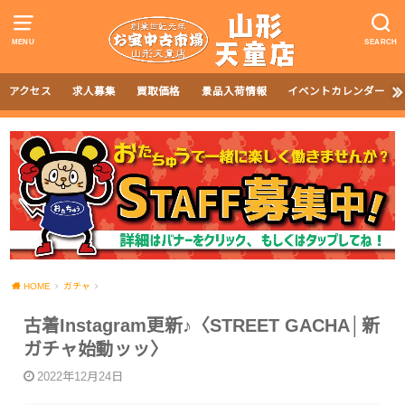
MENU
SEARCH
アクセス
求人募集
買取価格
景品入荷情報
イベントカレンダー
HOME
ガチャ
古着Instagram更新♪〈STREET GACHA│新
ガチャ始動ッッ〉
2022年12月24日