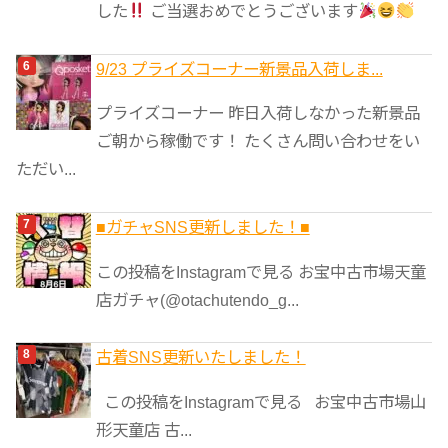
した
ご当選おめでとうございます
9/23 プライズコーナー新景品入荷しま...
プライズコーナー 昨日入荷しなかった新景品
ご朝から稼働です！ たくさん問い合わせをい
ただい...
■ガチャSNS更新しました！■
この投稿をInstagramで見る お宝中古市場天童
店ガチャ(@otachutendo_g...
古着SNS更新いたしました！
この投稿をInstagramで見る お宝中古市場山
形天童店 古...