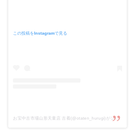
この投稿をInstagramで見る
お宝中古市場山形天童店 古着(@otaten_hurugi)がシェアした投稿