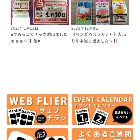
2026年1月11日
2023年12月8日
■すみっコガチャ当選出ました
《パンどろぼうガチャ》大当
ぁぁぁ～
他■
り＆中当り出ました〜