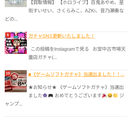
【買取情報】 【ホロライブ】百鬼あやめ、星
街すいせい、さくらみこ、AZKi、音乃瀬奏な
どの...
ガチャSNS更新いたしました！
この投稿をInstagramで見る お宝中古市場天
童店ガチャ(...
■《ゲームソフトガチャ》当選出ました！！...
★お知らせ★ 《ゲームソフトガチャ》当選出
ました
おめでとうございます
ジ
ャンプ...