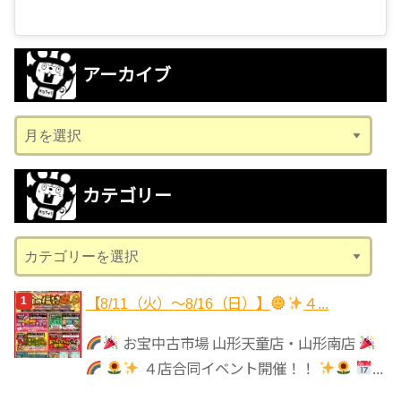
アーカイブ
ア
ー
カ
カテゴリー
イ
ブ
カ
テ
ゴ
【8/11（火）～8/16（日）】
４...
リ
お宝中古市場 山形天童店・山形南店
ー
４店合同イベント開催！！
...