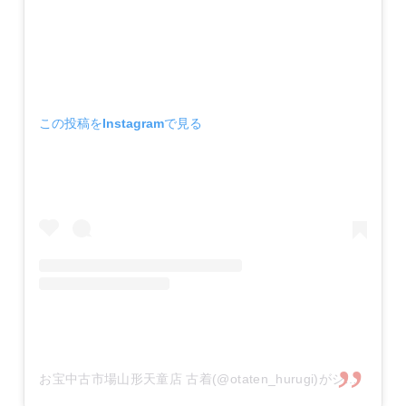
この投稿をInstagramで見る
お宝中古市場山形天童店 古着(@otaten_hurugi)がシェアした投稿