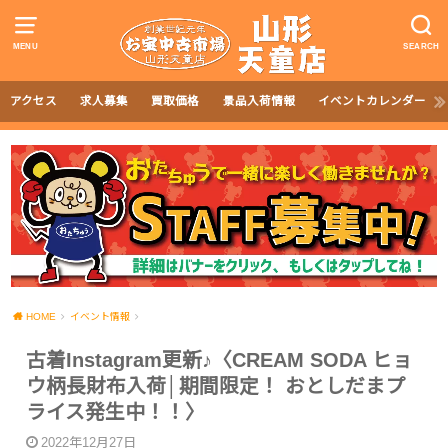
MENU
SEARCH
アクセス
求人募集
買取価格
景品入荷情報
イベントカレンダー
HOME
イベント情報
古着Instagram更新♪〈CREAM SODA ヒョ
ウ柄長財布入荷│期間限定！ おとしだまプ
ライス発生中！！〉
2022年12月27日