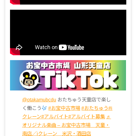
@otakamubcdu
おたちゅう天童店で楽し
く働こう
#お宝中古市場
#おたちゅう
#i
クレーン
#アルバイト
#アルバイト募集
♬
オリジナル楽曲 – お宝中古市場 天童・
南店／iクレーン 米沢・酒田店