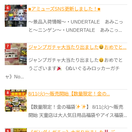
■アミューズSNS更新しました！■
～景品入荷情報～・UNDERTALE あみこっ
と～ニンゲン～・UNDERTALE あみこっ...
ジャンプガチャ大当たり出ました
おめでと...
ジャンプガチャ大当たり出ました
おめでと
うございます
《ぬいぐるみロッカーガチ
ャ》No...
8/11(火)～販売開始【数量限定！金の...
【数量限定！金の福袋
】 8/11(火)～販売
開始 天童店は大人気日用品福袋やアイス福袋...