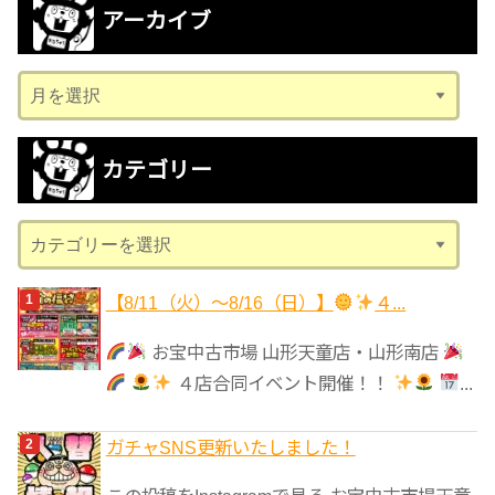
アーカイブ
ア
ー
カ
カテゴリー
イ
ブ
カ
テ
ゴ
【8/11（火）～8/16（日）】
４...
リ
お宝中古市場 山形天童店・山形南店
ー
４店合同イベント開催！！
...
ガチャSNS更新いたしました！