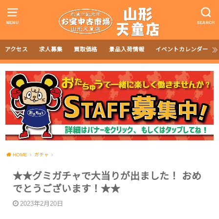
MENU
SEARCH
アクセス
求人募集
買取価格
景品入荷情報
イベントカレンダー
HOME
ガチャ
★★グミガチャで大当りが出ました！ おめ
でとうございます！★★
2023年2月20日