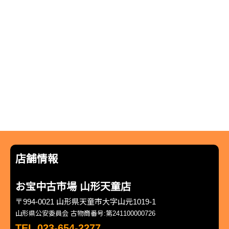
店舗情報
お宝中古市場 山形天童店
〒994-0021 山形県天童市大字山元1019-1
山形県公安委員会 古物商番号:第241100000726
TEL 023-654-2277