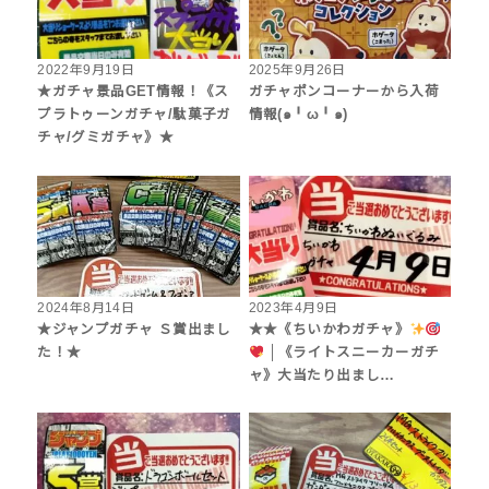
2022年9月19日
2025年9月26日
★ガチャ景品GET情報！《ス
ガチャポンコーナーから入荷
プラトゥーンガチャ/駄菓子ガ
情報(๑╹ω╹๑)
チャ/グミガチャ》★
2024年8月14日
2023年4月9日
★ジャンプガチャ Ｓ賞出まし
★★《ちいかわガチャ》
た！★
│《ライトスニーカーガチ
ャ》大当たり出まし…