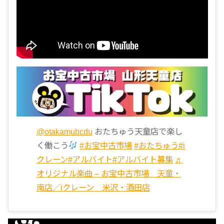
@otakamubcdu
おたちゅう天童店で楽し
く働こう
#お宝中古市場
#おたちゅう
#i
クレーン
#アルバイト
#アルバイト募集
♬
オリジナル楽曲 – お宝中古市場 天童・
南店／iクレーン 米沢・酒田店