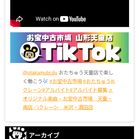
@otakamubcdu
おたちゅう天童店で楽し
く働こう
#お宝中古市場
#おたちゅう
#i
クレーン
#アルバイト
#アルバイト募集
♬
オリジナル楽曲 – お宝中古市場 天童・
南店／iクレーン 米沢・酒田店
アーカイブ