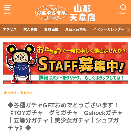
MENU
SEARCH
アクセス
求人募集
買取価格
景品入荷情報
イベントカレンダー
HOME
おもちゃ
◆各種ガチャGETおめでとうございます！
《TOYガチャ｜グミガチャ｜Gshockガチャ
｜五等分ガチャ｜美少女ガチャ｜シュプガ
チャ》◆