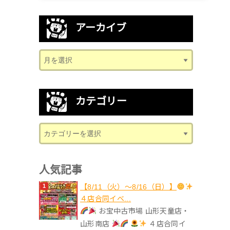
アーカイブ
カテゴリー
人気記事
【8/11（火）～8/16（日）】
４店合同イベ...
お宝中古市場 山形天童店・
山形南店
４店合同イ