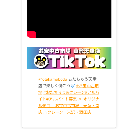
@otakamubcdu
おたちゅう天童
店で楽しく働こう
#お宝中古市
場
#おたちゅう
#iクレーン
#アルバ
イト
#アルバイト募集
♬ オリジナ
ル楽曲 – お宝中古市場 天童・南
店／iクレーン 米沢・酒田店