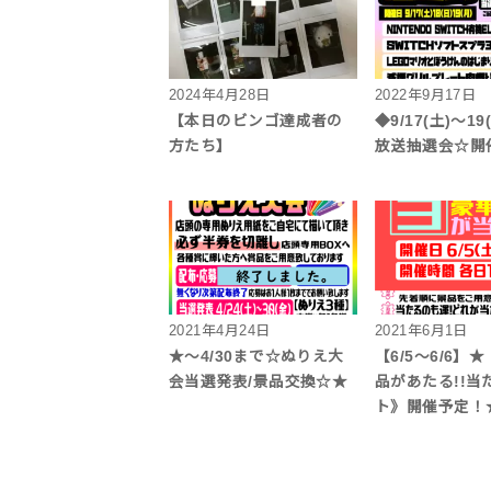
2024年4月28日
2022年9月17日
【本日のビンゴ達成者の
◆9/17(土)～1
方たち】
放送抽選会☆開
2021年4月24日
2021年6月1日
★～4/30まで☆ぬりえ大
【6/5～6/6】
会当選発表/景品交換☆★
品があたる!!当
ト》開催予定！