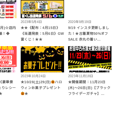
2023年5月4日
2020年9月19日
9(月)☆店内
★★《配布：4月15日》
9/19 インスタ更新しまし
催！◆
《当選発表：5月6日》GW
た！★古着夏物50%オフ
富くじ！★★
SALE 赤丸の着い…
2023年10月24日
2023年11月18日
★《豪華景
★10/28(土)29(日)
ハロ
★開催期間：11月23日
たりレシー
ウィンお菓子プレゼント
(木)～26日(日)【ブラック
★
★
フライデーガチャ】…