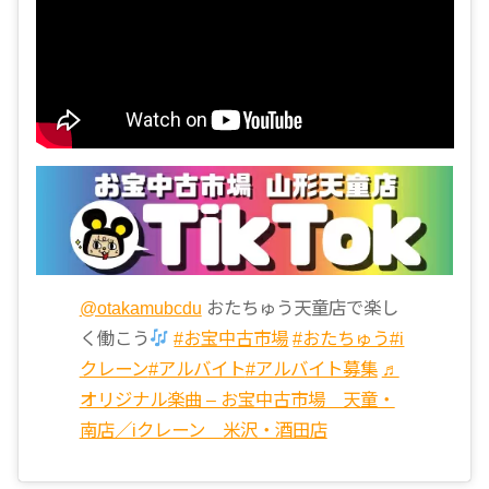
@otakamubcdu
おたちゅう天童店で楽し
く働こう
#お宝中古市場
#おたちゅう
#i
クレーン
#アルバイト
#アルバイト募集
♬
オリジナル楽曲 – お宝中古市場 天童・
南店／iクレーン 米沢・酒田店