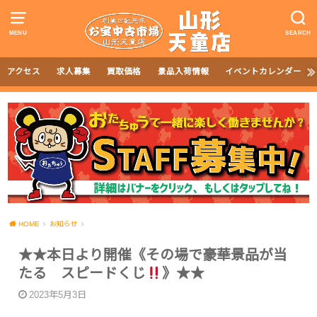
MENU
SEARCH
アクセス
求人募集
買取価格
景品入荷情報
イベントカレンダー
HOME
お知らせ
★★本日より開催《その場で豪華景品が当
たる スピードくじ
》★★
2023年5月3日