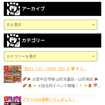
アーカイブ
ア
ー
カ
カテゴリー
イ
ブ
カ
テ
ゴ
【8/11（火）～8/16（日）】
４...
リ
お宝中古市場 山形天童店・山形南店
ー
４店合同イベント開催！！
...
ガチャSNS更新いたしました！