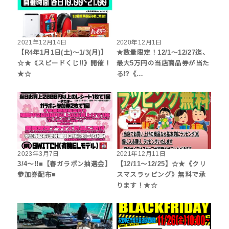
2021年12月14日
2020年12月1日
【R4年1月1日(土)～1/3(月)】
★数量限定！12/1～12/27迄、
☆★《スピードくじ!!》開催！
最大5万円の当店商品券が当た
★☆
る!?《…
2023年3月7日
2021年12月11日
3/4～!!■【春ガラポン抽選会】
【12/11～12/25】☆★《クリ
参加券配布■
スマスラッピング》無料で承
ります！★☆