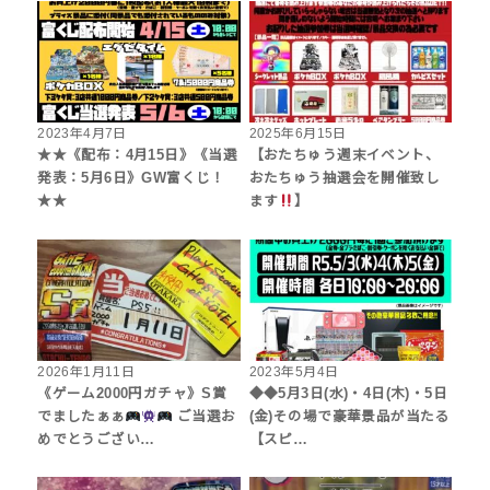
2023年4月7日
2025年6月15日
★★《配布：4月15日》《当選
【おたちゅう週末イベント、
発表：5月6日》GW富くじ！
おたちゅう抽選会を開催致し
★★
ます
】
2026年1月11日
2023年5月4日
《ゲーム2000円ガチャ》S賞
◆◆5月3日(水)・4日(木)・5日
でましたぁぁ
ご当選お
(金)その場で豪華景品が当たる
めでとうござい…
【スピ…