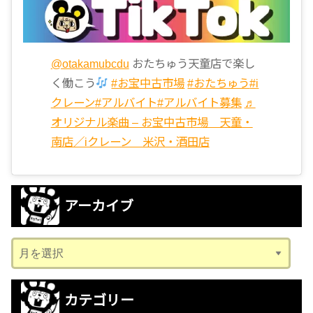
@otakamubcdu
おたちゅう天童店で楽し
く働こう
#お宝中古市場
#おたちゅう
#i
クレーン
#アルバイト
#アルバイト募集
♬
オリジナル楽曲 – お宝中古市場 天童・
南店／iクレーン 米沢・酒田店
アーカイブ
ア
ー
カ
カテゴリー
イ