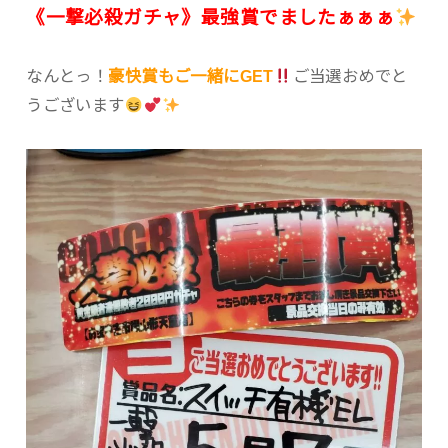
《一撃必殺ガチャ》最強賞でましたぁぁぁ
なんとっ！
豪快賞もご一緒にGET
ご当選おめでと
うございます