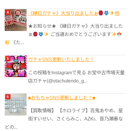
《縁日ガチャ》大当り出ましたぁ
他
★お知らせ★ 《縁日ガチャ》大当り出ました
ぁ
ご当選おめでとうございます
《た...
ガチャSNS更新いたしました！
この投稿をInstagramで見る お宝中古市場天童
店ガチャ(@otachutendo_g...
■おもちゃSNS更新しました！■
【買取情報】 【ホロライブ】百鬼あやめ、星
街すいせい、さくらみこ、AZKi、音乃瀬奏な
どの...