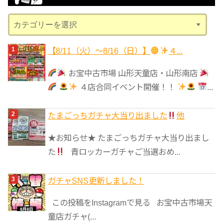
ブ
カ
テ
ゴ
【8/11（火）～8/16（日）】
４...
リ
お宝中古市場 山形天童店・山形南店
ー
４店合同イベント開催！！
...
たまごっちガチャ大当り出ました
他
★お知らせ★ たまごっちガチャ大当り出まし
た
青ロッカーガチャご当選おめ...
ガチャSNS更新しました！
この投稿をInstagramで見る お宝中古市場天
童店ガチャ(...