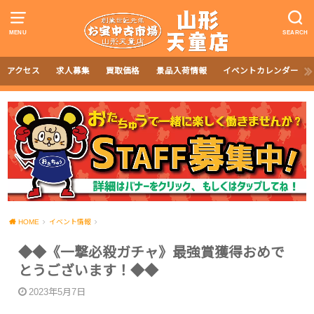
MENU
SEARCH
アクセス
求人募集
買取価格
景品入荷情報
イベントカレンダー
HOME
イベント情報
◆◆《一撃必殺ガチャ》最強賞獲得おめで
とうございます！◆◆
2023年5月7日