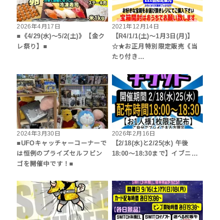
2026年4月17日
2021年12月14日
■《4/29(水)～5/2(土)》【金ク
【R4/1/1(土)～1月3日(月)】
レ祭り】■
☆★お正月特別限定販売《当
たり付き…
2024年3月30日
2026年2月16日
■UFOキャッチャーコーナーで
【2/18(水)と2/25(水) 午後
は恒例のプライズセルフビン
18:00～18:30まで】イブニ…
ゴを開催中です！■