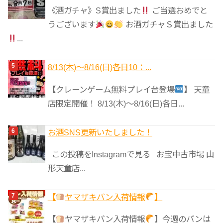
《酒ガチャ》S賞出ました
ご当選おめでと
うございます
お酒ガチャＳ賞出ました
...
8/13(木)～8/16(日)各日10：...
【クレーンゲーム無料プレイ台登場
】 天童
店限定開催！ 8/13(木)～8/16(日)各日...
お酒SNS更新いたしました！
この投稿をInstagramで見る お宝中古市場 山
形天童店...
【
ヤマザキパン入荷情報
】
【
ヤマザキパン入荷情報
】今週のパンは