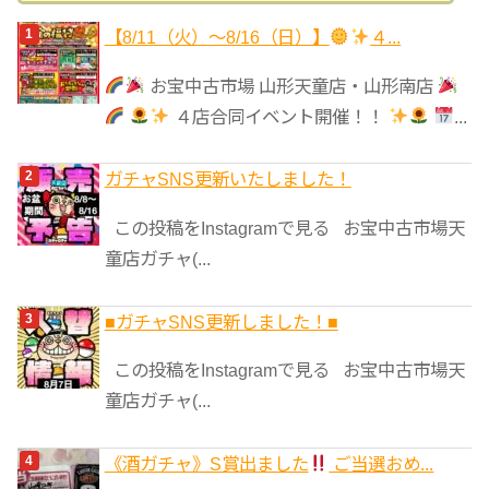
ゴ
【8/11（火）～8/16（日）】
４...
リ
お宝中古市場 山形天童店・山形南店
ー
４店合同イベント開催！！
...
ガチャSNS更新いたしました！
この投稿をInstagramで見る お宝中古市場天
童店ガチャ(...
■ガチャSNS更新しました！■
この投稿をInstagramで見る お宝中古市場天
童店ガチャ(...
《酒ガチャ》S賞出ました
ご当選おめ...