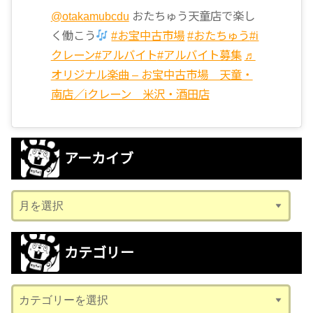
@otakamubcdu
おたちゅう天童店で楽し
く働こう
#お宝中古市場
#おたちゅう
#i
クレーン
#アルバイト
#アルバイト募集
♬
オリジナル楽曲 – お宝中古市場 天童・
南店／iクレーン 米沢・酒田店
アーカイブ
ア
ー
カ
カテゴリー
イ
ブ
カ
テ