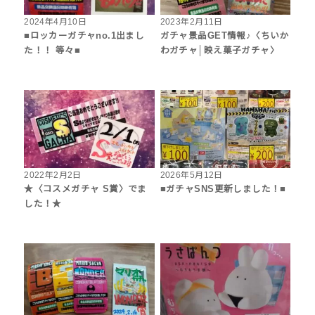
2024年4月10日
2023年2月11日
■ロッカーガチャno.1出まし
ガチャ景品GET情報♪〈ちいか
た！！ 等々■
わガチャ│映え菓子ガチャ〉
2022年2月2日
2026年5月12日
★〈コスメガチャ S賞〉でま
■ガチャSNS更新しました！■
した！★