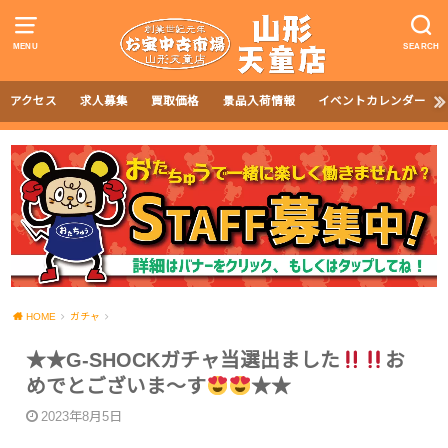
MENU
SEARCH
アクセス
求人募集
買取価格
景品入荷情報
イベントカレンダー
HOME
ガチャ
★★G-SHOCKガチャ当選出ました
お
めでとございま～す
★★
2023年8月5日