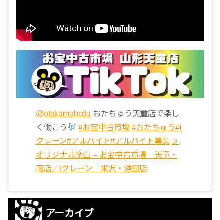
@otakamubcdu
おたちゅう天童店で楽し
く働こう
#お宝中古市場
#おたちゅう
#i
クレーン
#アルバイト
#アルバイト募集
♬
オリジナル楽曲 – お宝中古市場 天童・
南店／iクレーン 米沢・酒田店
アーカイブ