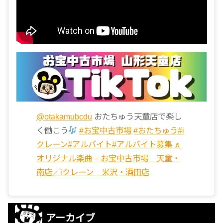
@otakamubcdu
おたちゅう天童店で楽し
く働こう
#お宝中古市場
#おたちゅう
#i
クレーン
#アルバイト
#アルバイト募集
♬
オリジナル楽曲 – お宝中古市場 天童・
南店／iクレーン 米沢・酒田店
アーカイブ