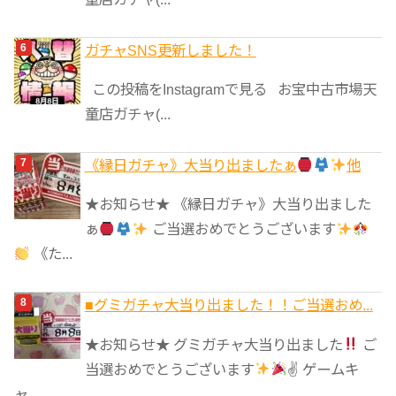
ガチャSNS更新しました！
この投稿をInstagramで見る お宝中古市場天
童店ガチャ(...
《縁日ガチャ》大当り出ましたぁ
他
★お知らせ★ 《縁日ガチャ》大当り出ました
ぁ
ご当選おめでとうございます
《た...
■グミガチャ大当り出ました！！ご当選おめ...
★お知らせ★ グミガチャ大当り出ました
ご
当選おめでとうございます
✌
ゲームキ
ャ...