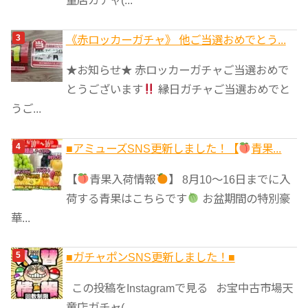
童店ガチャ(...
《赤ロッカーガチャ》 他ご当選おめでとう...
★お知らせ★ 赤ロッカーガチャご当選おめで
とうございます
縁日ガチャご当選おめでと
うご...
■アミューズSNS更新しました！【
青果...
【
青果入荷情報
】 8月10～16日までに入
荷する青果はこちらです
お盆期間の特別豪
華...
■ガチャポンSNS更新しました！■
この投稿をInstagramで見る お宝中古市場天
童店ガチャ(...