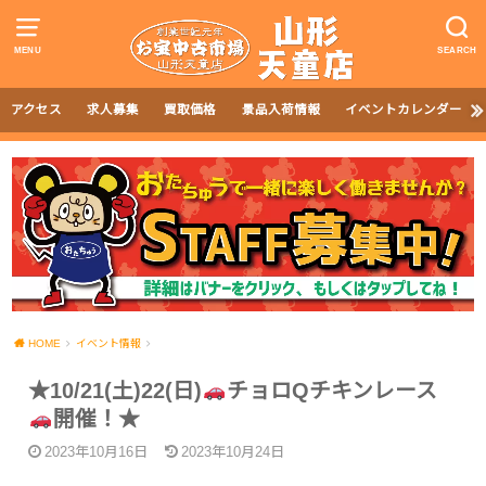
MENU
SEARCH
アクセス
求人募集
買取価格
景品入荷情報
イベントカレンダー
HOME
イベント情報
★10/21(土)22(日)
チョロQチキンレース
開催！★
2023年10月16日
2023年10月24日