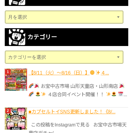
ア
ー
カ
カテゴリー
イ
ブ
カ
テ
ゴ
【8/11（火）～8/16（日）】
４...
リ
お宝中古市場 山形天童店・山形南店
ー
４店合同イベント開催！！
...
■カプセルトイSNS更新しました！《8/...
この投稿をInstagramで見る お宝中古市場天