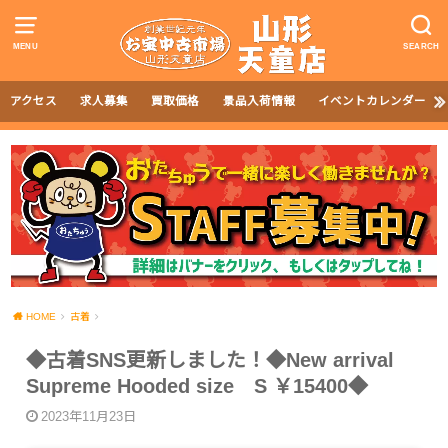
MENU
SEARCH
アクセス
求人募集
買取価格
景品入荷情報
イベントカレンダー
HOME
古着
◆古着SNS更新しました！◆New arrival
Supreme Hooded size S ￥15400◆
2023年11月23日