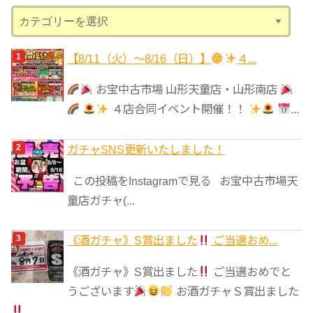
カ
テ
ゴ
【8/11（火）～8/16（日）】
４...
リ
お宝中古市場 山形天童店・山形南店
ー
４店合同イベント開催！！
...
ガチャSNS更新いたしました！
この投稿をInstagramで見る お宝中古市場天
童店ガチャ(...
《酒ガチャ》S賞出ました
ご当選おめ...
《酒ガチャ》S賞出ました
ご当選おめでと
うございます
お酒ガチャＳ賞出ました
...