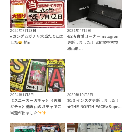
2025年7月13日
2021年4月2日
■ガンダムガチャ大当たり出ま
4/2★古着コーナーInstagram
した
他■
更新しました！ #お宝中古市
場山形…
2024年1月3日
2020年10月3日
《スニーカーガチャ》《古着
10/3 インスタ更新しました！
ガチャ》他沢山のガチャでご
★THE NORTH FACE×Supr…
当選が出ました