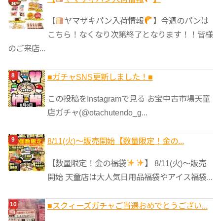
【
ヤマザキパン入荷情報
】今週のパンは
こちら！なくなり次第終了となります！！皆様
のご来店...
■ガチャSNS更新しました！■
この投稿をInstagramで見る お宝中古市場天童
店ガチャ(@otachutendo_g...
8/11(火)～販売開始【数量限定！金の...
【数量限定！金の福袋
】 8/11(火)～販売
開始 天童店は大人気日用品福袋やアイス福袋...
■スクィーズガチャご当選おめでとうござい...