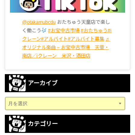
@otakamubcdu
おたちゅう天童店で楽し
く働こう
#お宝中古市場
#おたちゅう
#i
クレーン
#アルバイト
#アルバイト募集
♬
オリジナル楽曲 – お宝中古市場 天童・
南店／iクレーン 米沢・酒田店
アーカイブ
ア
ー
カ
カテゴリー
イ
ブ