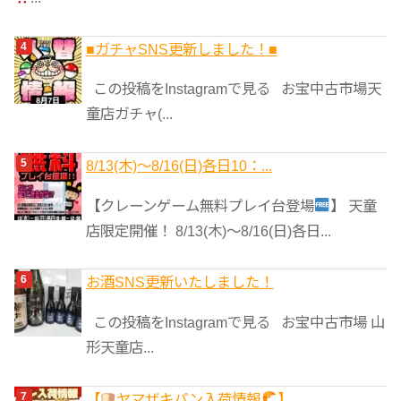
■ガチャSNS更新しました！■
この投稿をInstagramで見る お宝中古市場天
童店ガチャ(...
8/13(木)～8/16(日)各日10：...
【クレーンゲーム無料プレイ台登場
】 天童
店限定開催！ 8/13(木)～8/16(日)各日...
お酒SNS更新いたしました！
この投稿をInstagramで見る お宝中古市場 山
形天童店...
【
ヤマザキパン入荷情報
】