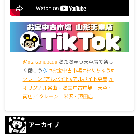
@otakamubcdu
おたちゅう天童店で楽し
く働こう
#お宝中古市場
#おたちゅう
#i
クレーン
#アルバイト
#アルバイト募集
♬
オリジナル楽曲 – お宝中古市場 天童・
南店／iクレーン 米沢・酒田店
アーカイブ