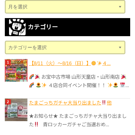
ア
ー
カ
カテゴリー
イ
ブ
カ
テ
ゴ
【8/11（火）～8/16（日）】
４...
リ
お宝中古市場 山形天童店・山形南店
ー
４店合同イベント開催！！
...
たまごっちガチャ大当り出ました
他
★お知らせ★ たまごっちガチャ大当り出まし
た
青ロッカーガチャご当選おめ...