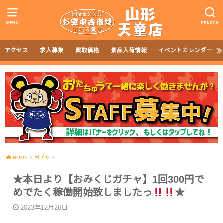
MENU
SEARCH
アクセス
求人募集
買取価格
景品入荷情報
イベントカレンダー
HOME
ガチャ
★本日より【おみくじガチャ】1回300円で
めでたく稼働開始致しましたっ
★
2023年12月26日