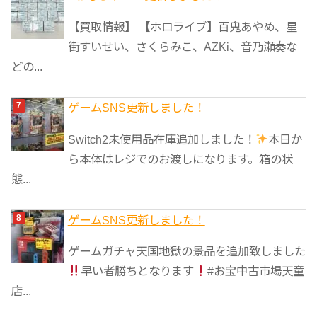
【買取情報】 【ホロライブ】百鬼あやめ、星
街すいせい、さくらみこ、AZKi、音乃瀬奏な
どの...
ゲームSNS更新しました！
Switch2未使用品在庫追加しました！
本日か
ら本体はレジでのお渡しになります。箱の状
態...
ゲームSNS更新しました！
ゲームガチャ天国地獄の景品を追加致しました
早い者勝ちとなります
#お宝中古市場天童
店...