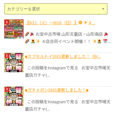
ブ
カ
テ
ゴ
【8/11（火）～8/16（日）】
４...
リ
お宝中古市場 山形天童店・山形南店
ー
４店合同イベント開催！！
...
■カプセルトイSNS更新しました！《8/...
この投稿をInstagramで見る お宝中古市場天
童店ガチャ(...
■ガチャポンSNS更新しました！■
この投稿をInstagramで見る お宝中古市場天
童店ガチャ(...