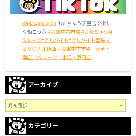
@otakamubcdu
おたちゅう天童店で楽し
く働こう
#お宝中古市場
#おたちゅう
#i
クレーン
#アルバイト
#アルバイト募集
♬
オリジナル楽曲 – お宝中古市場 天童・
南店／iクレーン 米沢・酒田店
アーカイブ
ア
ー
カ
カテゴリー
イ