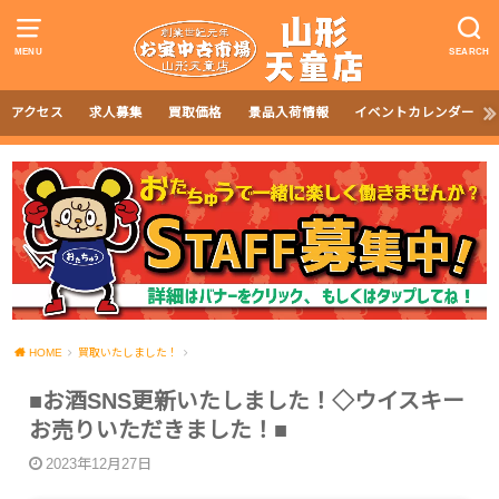
MENU
SEARCH
アクセス
求人募集
買取価格
景品入荷情報
イベントカレンダー
HOME
買取いたしました！
■お酒SNS更新いたしました！◇ウイスキー
お売りいただきました！■
2023年12月27日