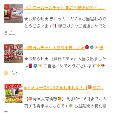
《赤ロッカーガチャ》 他ご当選おめでとう...
★お知らせ★ 赤ロッカーガチャご当選おめで
とうございます
縁日ガチャご当選おめでと
うご...
《縁日ガチャ》大当り出ましたぁ
他
★お知らせ★ 《縁日ガチャ》大当り出ました
ぁ
ご当選おめでとうございます
《た...
■アミューズSNS更新しました！【
青果...
【
青果入荷情報
】 8月10～16日までに入
荷する青果はこちらです
お盆期間の特別豪
華...