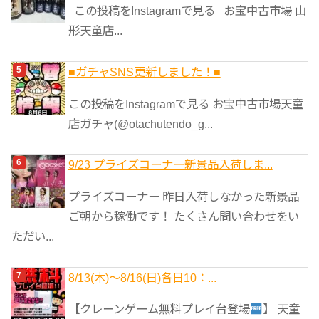
この投稿をInstagramで見る お宝中古市場 山
形天童店...
■ガチャSNS更新しました！■
この投稿をInstagramで見る お宝中古市場天童
店ガチャ(@otachutendo_g...
9/23 プライズコーナー新景品入荷しま...
プライズコーナー 昨日入荷しなかった新景品
ご朝から稼働です！ たくさん問い合わせをい
ただい...
8/13(木)～8/16(日)各日10：...
【クレーンゲーム無料プレイ台登場
】 天童