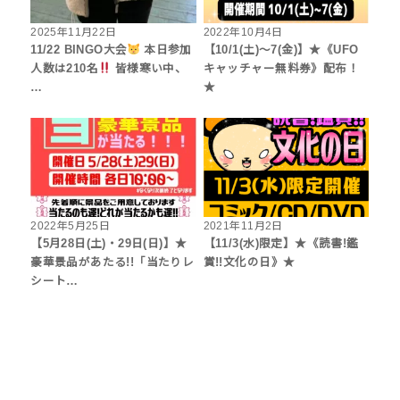
2025年11月22日
2022年10月4日
11/22 BINGO大会
本日参加
【10/1(土)～7(金)】★《UFO
人数は210名
皆様寒い中、
キャッチャー無料券》配布！
…
★
2022年5月25日
2021年11月2日
【5月28日(土)・29日(日)】★
【11/3(水)限定】★《読書!鑑
豪華景品があたる!!「当たりレ
賞!!文化の日》★
シート…