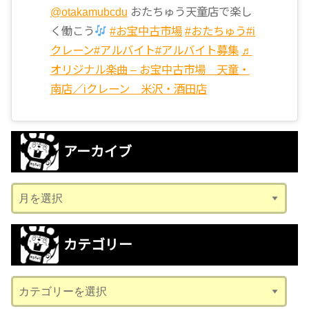
@otakamubcdu
おたちゅう天童店で楽し
く働こう
#お宝中古市場
#おたちゅう
#i
クレーン
#アルバイト
#アルバイト募集
♬
オリジナル楽曲 – お宝中古市場 天童・
南店／iクレーン 米沢・酒田店
アーカイブ
ア
ー
カ
カテゴリー
イ
ブ
カ
テ