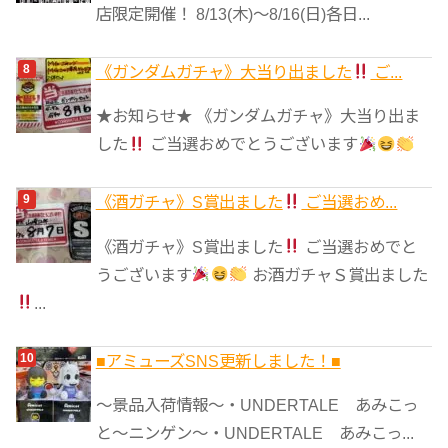
店限定開催！ 8/13(木)～8/16(日)各日...
《ガンダムガチャ》大当り出ました
ご...
★お知らせ★ 《ガンダムガチャ》大当り出ま
した
ご当選おめでとうございます
《酒ガチャ》S賞出ました
ご当選おめ...
《酒ガチャ》S賞出ました
ご当選おめでと
うございます
お酒ガチャＳ賞出ました
...
■アミューズSNS更新しました！■
～景品入荷情報～・UNDERTALE あみこっ
と～ニンゲン～・UNDERTALE あみこっ...