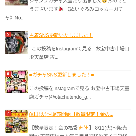
ジャンプガチャ大当たり出ました
おめでと
うございます
《ぬいぐるみロッカーガチ
ャ》No...
古着SNS更新いたしました！
この投稿をInstagramで見る お宝中古市場山
形天童店 古...
■ガチャSNS更新しました！■
この投稿をInstagramで見る お宝中古市場天童
店ガチャ(@otachutendo_g...
8/11(火)～販売開始【数量限定！金の...
【数量限定！金の福袋
】 8/11(火)～販売