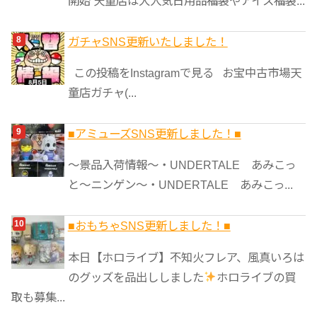
開始 天童店は大人気日用品福袋やアイス福袋...
ガチャSNS更新いたしました！
この投稿をInstagramで見る お宝中古市場天
童店ガチャ(...
■アミューズSNS更新しました！■
～景品入荷情報～・UNDERTALE あみこっ
と～ニンゲン～・UNDERTALE あみこっ...
■おもちゃSNS更新しました！■
本日【ホロライブ】不知火フレア、風真いろは
のグッズを品出ししました
ホロライブの買
取も募集...