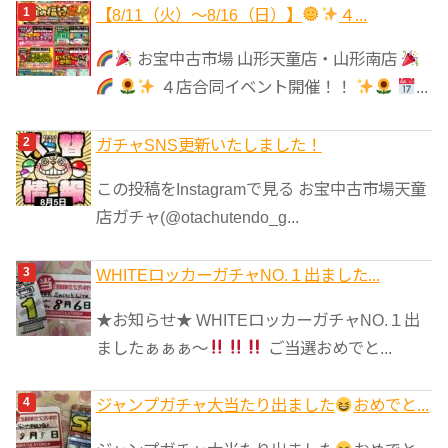
ゴ
【8/11（火）～8/16（日）】
４...
リ
お宝中古市場 山形天童店・山形南店
ー
４店合同イベント開催！！
...
ガチャSNS更新いたしました！
この投稿をInstagramで見る お宝中古市場天童
店ガチャ(@otachutendo_g...
WHITEロッカーガチャNO.１出ました...
★お知らせ★ WHITEロッカーガチャNO.１出
ましたぁぁぁ～
ご当選おめでと...
ジャンプガチャ大当たり出ました
おめでと...