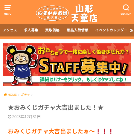
MENU
SEARCH
アクセス
求人募集
買取価格
景品入荷情報
イベントカレンダー
HOME
ガチャ
★おみくじガチャ大吉出ました！★
2023年12月31日
おみくじガチャ大吉出ましたぁ～