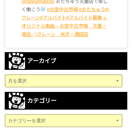
@otakamubcdu
おたちゅう天童店で楽し
く働こう
#お宝中古市場
#おたちゅう
#i
クレーン
#アルバイト
#アルバイト募集
♬
オリジナル楽曲 – お宝中古市場 天童・
南店／iクレーン 米沢・酒田店
アーカイブ
ア
ー
カ
カテゴリー
イ
ブ
カ
テ