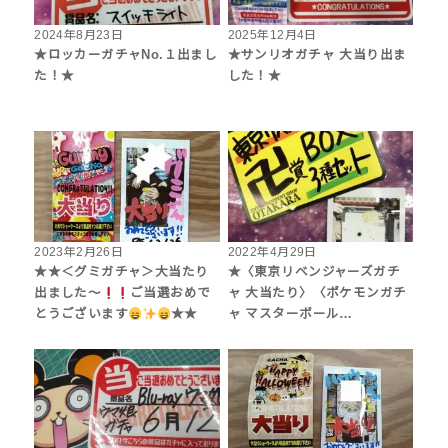
2024年8月23日
2025年12月4日
★ロッカーガチャNo.１出まし
★サンリオガチャ 大当り出ま
た！★
した！★
2023年2月26日
2022年4月29日
★★＜グミガチャ＞大当たり
★〈東京リベンジャーズガチ
出ました～
ご当選おめで
ャ 大当たり〉〈ポケモンガチ
とうございます
★★
ャ マスターボール…