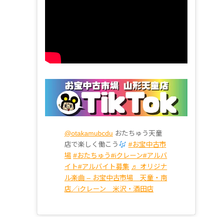
@otakamubcdu
おたちゅう天童
店で楽しく働こう
#お宝中古市
場
#おたちゅう
#iクレーン
#アルバ
イト
#アルバイト募集
♬ オリジナ
ル楽曲 – お宝中古市場 天童・南
店／iクレーン 米沢・酒田店