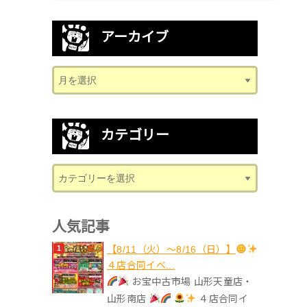
アーカイブ
カテゴリー
人気記事
【8/11（火）～8/16（日）】
４店合同イベ...
お宝中古市場 山形天童店・
山形南店
４店合同イ