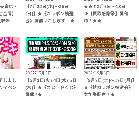
 天童店・
【7月22日(木)～25日
★★≪2月5日～13日
店合同】
(日)】★《ガラポン抽選
≫【買取感謝祭】開催
☆買取祭…
会》開催いたします！★
中！★★
2022年5月3日
2022年9月6日
更新しまし
【5月3日(火) 4日(水) 5日
【9月3日(土)～19日(月)】
りイベン
(木)】★《スピードくじ》
★《秋ガラポン抽選会》
開催!!★
参加券配布！★