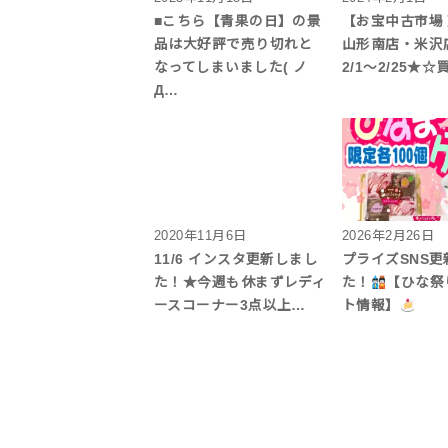
■こちら【青果の日】の景
【お宝中古市場
品は大好評で売り切れと
山形南店・米沢
なってしまいました( ノ
2/1～2/25★
Д…
2020年11月6日
2026年2月26日
11/6 インスタ更新しまし
プライズSNS
た！★今週も休まずレディ
た！
【ひな祭
ースコーナー3点以上…
ト情報】