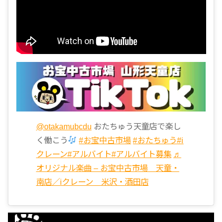
@otakamubcdu
おたちゅう天童店で楽し
く働こう
#お宝中古市場
#おたちゅう
#i
クレーン
#アルバイト
#アルバイト募集
♬
オリジナル楽曲 – お宝中古市場 天童・
南店／iクレーン 米沢・酒田店