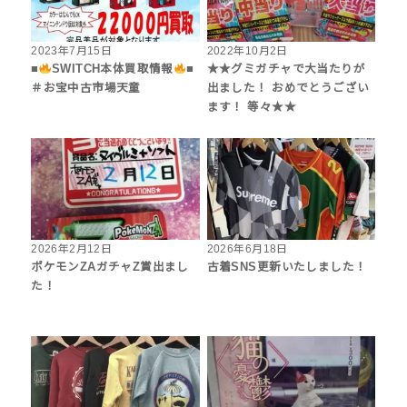
2023年7月15日
2022年10月2日
■
SWITCH本体買取情報
■
★★グミガチャで大当たりが
＃お宝中古市場天童
出ました！ おめでとうござい
ます！ 等々★★
2026年2月12日
2026年6月18日
ポケモンZAガチャZ賞出まし
古着SNS更新いたしました！
た！