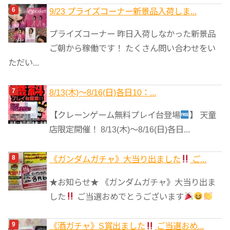
9/23 プライズコーナー新景品入荷しま...
プライズコーナー 昨日入荷しなかった新景品
ご朝から稼働です！ たくさん問い合わせをい
ただい...
8/13(木)～8/16(日)各日10：...
【クレーンゲーム無料プレイ台登場
】 天童
店限定開催！ 8/13(木)～8/16(日)各日...
《ガンダムガチャ》大当り出ました
ご...
★お知らせ★ 《ガンダムガチャ》大当り出ま
した
ご当選おめでとうございます
《酒ガチャ》S賞出ました
ご当選おめ...