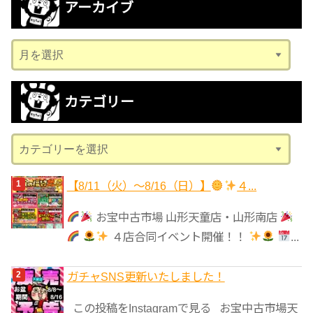
アーカイブ
ア
ー
カ
カテゴリー
イ
ブ
カ
テ
ゴ
【8/11（火）～8/16（日）】
４...
リ
お宝中古市場 山形天童店・山形南店
ー
４店合同イベント開催！！
...
ガチャSNS更新いたしました！
この投稿をInstagramで見る お宝中古市場天