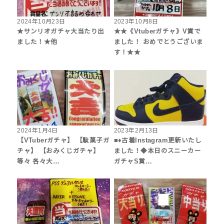
2024年10月23日
2023年10月8日
★サンリオガチャ大当たり出
★★《Vtuberガチャ》V賞で
ました！★他
ました！ おめでとうございま
す！★★
2024年1月4日
2023年2月13日
【VTuberガチャ】 【駄菓子ガ
■♦古着Instagram更新いたし
チャ】 【おみくじガチャ】
ました！◆本日のスニーカー
等々 各々大…
ガチャS賞…