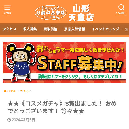
MENU
SEARCH
アクセス
求人募集
買取価格
景品入荷情報
イベントカレンダー
HOME
ガチャ
★★《コスメガチャ》S賞出ました！ おめ
でとうございます！ 等々★★
2024年1月5日