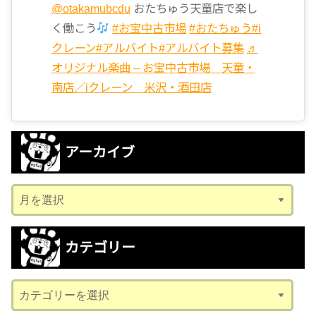
@otakamubcdu
おたちゅう天童店で楽し
く働こう
#お宝中古市場
#おたちゅう
#i
クレーン
#アルバイト
#アルバイト募集
♬
オリジナル楽曲 – お宝中古市場 天童・
南店／iクレーン 米沢・酒田店
アーカイブ
ア
ー
カ
カテゴリー
イ
ブ
カ
テ