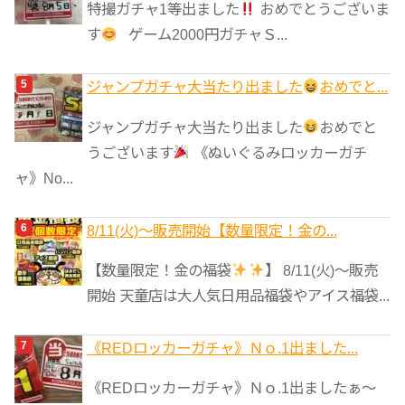
特撮ガチャ1等出ました
おめでとうございま
す
ゲーム2000円ガチャＳ...
ジャンプガチャ大当たり出ました
おめでと...
ジャンプガチャ大当たり出ました
おめでと
うございます
《ぬいぐるみロッカーガチ
ャ》No...
8/11(火)～販売開始【数量限定！金の...
【数量限定！金の福袋
】 8/11(火)～販売
開始 天童店は大人気日用品福袋やアイス福袋...
《REDロッカーガチャ》Ｎｏ.1出ました...
《REDロッカーガチャ》Ｎｏ.1出ましたぁ～