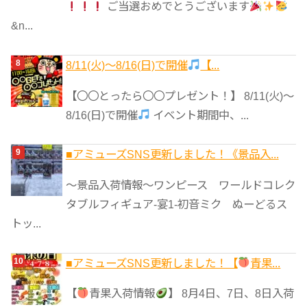
ご当選おめでとうございます
&n...
8/11(火)～8/16(日)で開催
【...
【〇〇とったら〇〇プレゼント！】 8/11(火)～
8/16(日)で開催
イベント期間中、...
■アミューズSNS更新しました！《景品入...
～景品入荷情報～ワンピース ワールドコレク
タブルフィギュア-宴1-初音ミク ぬーどるス
トッ...
■アミューズSNS更新しました！【
青果...
【
青果入荷情報
】 8月4日、7日、8日入荷