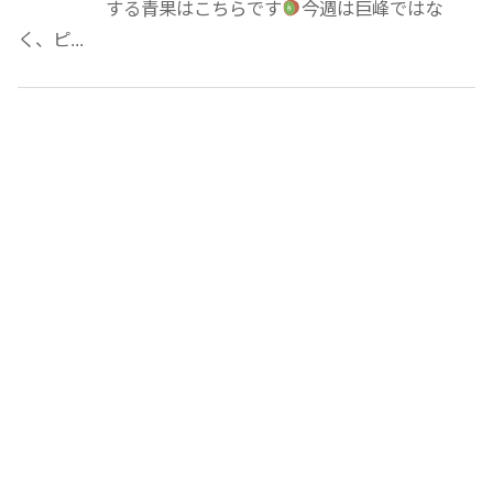
する青果はこちらです
今週は巨峰ではな
く、ピ...