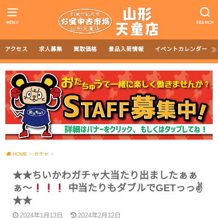
MENU
SEARCH
アクセス
求人募集
買取価格
景品入荷情報
イベントカレンダー
HOME
ガチャ
★★ちいかわガチャ大当たり出ましたぁぁ
ぁ〜
中当たりもダブルでGETっっ✌
★★
2024年1月13日
2024年2月12日