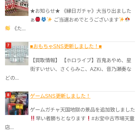
★お知らせ★ 《縁日ガチャ》大当り出ました
ぁ
ご当選おめでとうございます
《た...
■おもちゃSNS更新しました！■
【買取情報】 【ホロライブ】百鬼あやめ、星
街すいせい、さくらみこ、AZKi、音乃瀬奏な
どの...
ゲームSNS更新しました！
ゲームガチャ天国地獄の景品を追加致しました
早い者勝ちとなります
#お宝中古市場天童
店...