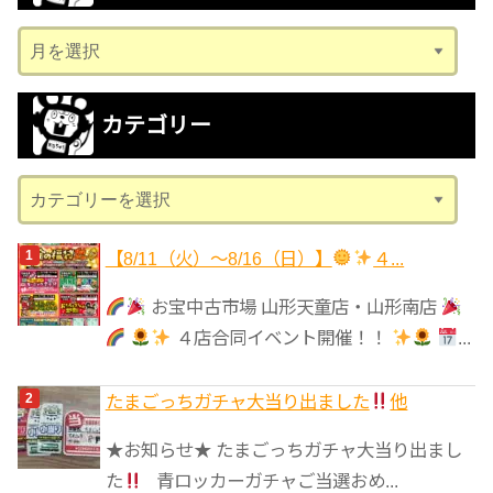
ア
ー
カ
カテゴリー
イ
ブ
カ
テ
ゴ
【8/11（火）～8/16（日）】
４...
リ
お宝中古市場 山形天童店・山形南店
ー
４店合同イベント開催！！
...
たまごっちガチャ大当り出ました
他
★お知らせ★ たまごっちガチャ大当り出まし
た
青ロッカーガチャご当選おめ...