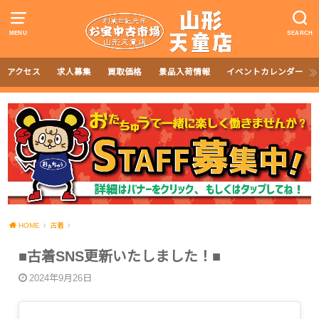
MENU
SEARCH
アクセス
求人募集
買取価格
景品入荷情報
イベントカレンダー
HOME
古着
■古着SNS更新いたしました！■
2024年9月26日