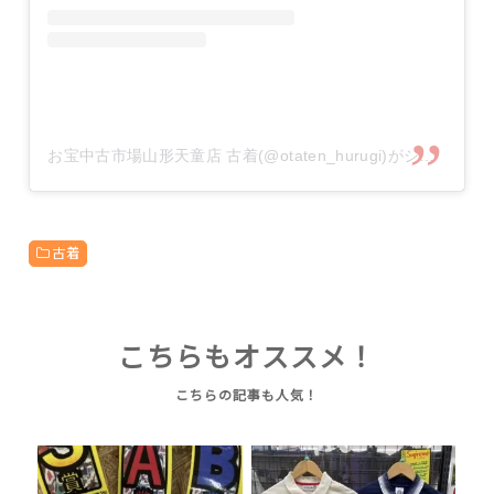
お宝中古市場山形天童店 古着(@otaten_hurugi)がシェアした投稿
古着
こちらもオススメ！