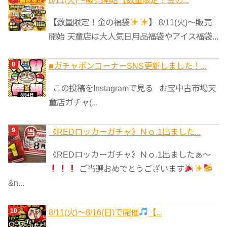
【数量限定！金の福袋
】 8/11(火)～販売
開始 天童店は大人気日用品福袋やアイス福袋...
■ガチャポンコーナーSNS更新しました！...
この投稿をInstagramで見る お宝中古市場天
童店ガチャ(...
《REDロッカーガチャ》Ｎｏ.1出ました...
《REDロッカーガチャ》Ｎｏ.1出ましたぁ～
ご当選おめでとうございます
&n...
8/11(火)～8/16(日)で開催
【...