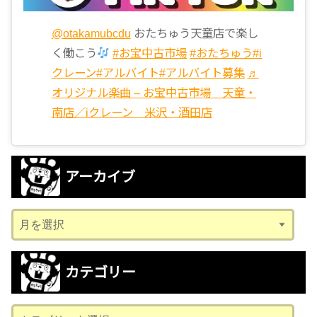
@otakamubcdu
おたちゅう天童店で楽し
く働こう
#お宝中古市場
#おたちゅう
#i
クレーン
#アルバイト
#アルバイト募集
♬
オリジナル楽曲 – お宝中古市場 天童・
南店／iクレーン 米沢・酒田店
アーカイブ
ア
ー
カ
カテゴリー
イ
ブ
カ