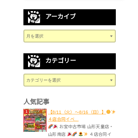
アーカイブ
カテゴリー
人気記事
【8/11（火）～8/16（日）】
４店合同イベ...
お宝中古市場 山形天童店・
山形南店
４店合同イ