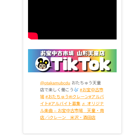
@otakamubcdu
おたちゅう天童
店で楽しく働こう
#お宝中古市
場
#おたちゅう
#iクレーン
#アルバ
イト
#アルバイト募集
♬ オリジナ
ル楽曲 – お宝中古市場 天童・南
店／iクレーン 米沢・酒田店