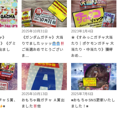
2025年10月31日
2023年1月4日
ャ》
《ガンダムガチャ》大当
★《すみっこガチャ大当
チャ》《グミ
りでましたッッッ
たり｜ポケモンガチャ 大
出まし
ご当選おめでとうござい
当たり・中当たり》獲得
ま…
おめ…
2025年10月13日
2025年7月6日
ガチャＳ賞、
おもちゃ箱ガチャ Ａ賞出
■おもちゃSNS更新いたし
■
ました
他
ました！■