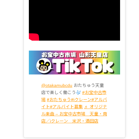
@otakamubcdu
おたちゅう天童
店で楽しく働こう
#お宝中古市
場
#おたちゅう
#iクレーン
#アルバ
イト
#アルバイト募集
♬ オリジナ
ル楽曲 – お宝中古市場 天童・南
店／iクレーン 米沢・酒田店