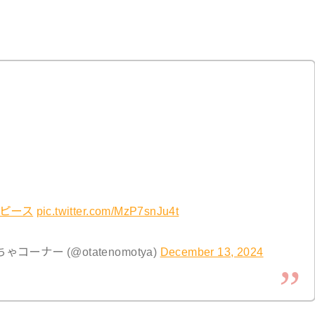
ンピース
pic.twitter.com/MzP7snJu4t
ーナー (@otatenomotya)
December 13, 2024