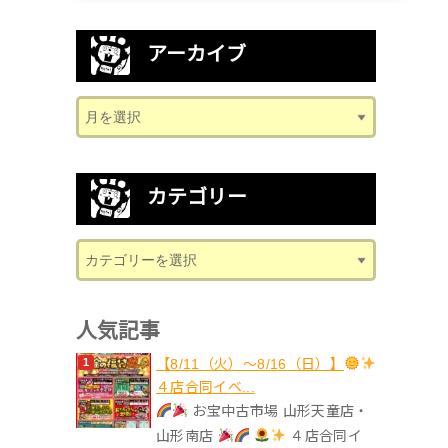
アーカイブ
カテゴリー
人気記事
【8/11（火）～8/16（日）】
４店合同イベ...
お宝中古市場 山形天童店・
山形南店
４店合同イ