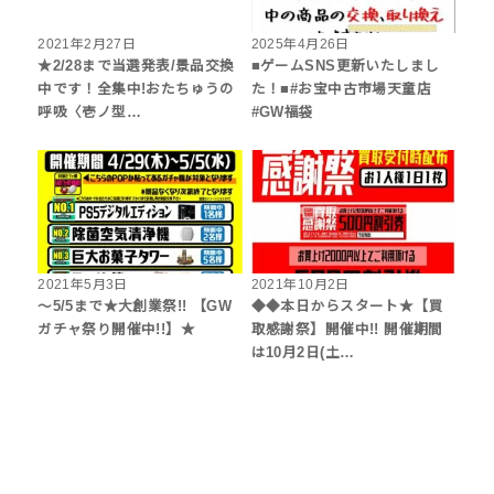
2021年2月27日
2025年4月26日
★2/28まで当選発表/景品交換
■ゲームSNS更新いたしまし
中です！全集中!おたちゅうの
た！■#お宝中古市場天童店
呼吸〈壱ノ型…
#GW福袋
2021年5月3日
2021年10月2日
～5/5まで★大創業祭!! 【GW
◆◆本日からスタート★【買
ガチャ祭り開催中!!】★
取感謝祭】開催中!! 開催期間
は10月2日(土…