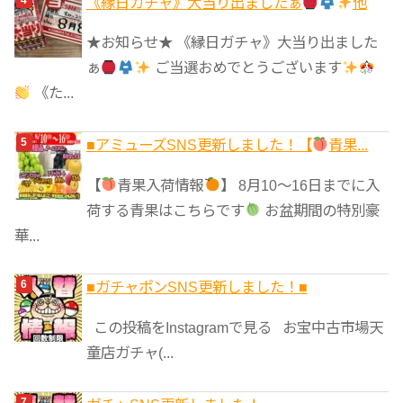
《縁日ガチャ》大当り出ましたぁ
他
★お知らせ★ 《縁日ガチャ》大当り出ました
ぁ
ご当選おめでとうございます
《た...
■アミューズSNS更新しました！【
青果...
【
青果入荷情報
】 8月10～16日までに入
荷する青果はこちらです
お盆期間の特別豪
華...
■ガチャポンSNS更新しました！■
この投稿をInstagramで見る お宝中古市場天
童店ガチャ(...