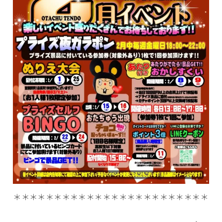
＊＊＊＊＊＊＊＊＊＊＊＊＊＊＊＊＊＊＊＊＊＊＊＊