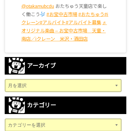
@otakamubcdu
おたちゅう天童店で楽し
く働こう
#お宝中古市場
#おたちゅう
#i
クレーン
#アルバイト
#アルバイト募集
♬
オリジナル楽曲 – お宝中古市場 天童・
南店／iクレーン 米沢・酒田店
アーカイブ
ア
ー
カ
カテゴリー
イ
ブ
カ
テ