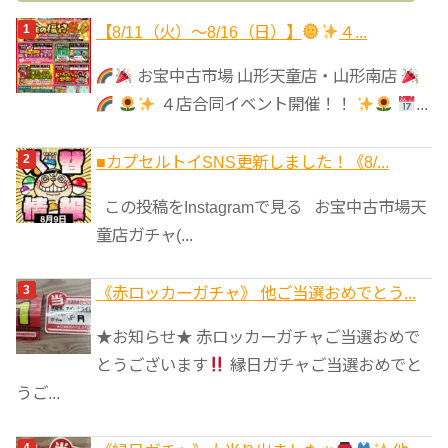
ゴ
【8/11（火）～8/16（日）】
４...
リ
お宝中古市場 山形天童店・山形南店
ー
４店合同イベント開催！！
...
■カプセルトイSNS更新しました！《8/...
この投稿をInstagramで見る お宝中古市場天
童店ガチャ(...
《赤ロッカーガチャ》 他ご当選おめでとう...
★お知らせ★ 赤ロッカーガチャご当選おめで
とうございます
縁日ガチャご当選おめでと
うご...