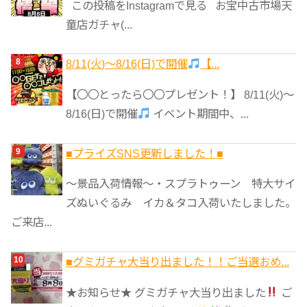
この投稿をInstagramで見る お宝中古市場天
童店ガチャ(...
8/11(火)～8/16(日)で開催
【...
【〇〇とったら〇〇プレゼント！】 8/11(火)～
8/16(日)で開催
イベント期間中、...
■プライズSNS更新しました！■
～景品入荷情報～・スプラトゥーン 特大サイ
ズぬいぐるみ イカ＆タコ入荷いたしました。
ご来店...
■グミガチャ大当り出ました！！ご当選おめ...
★お知らせ★ グミガチャ大当り出ました
ご