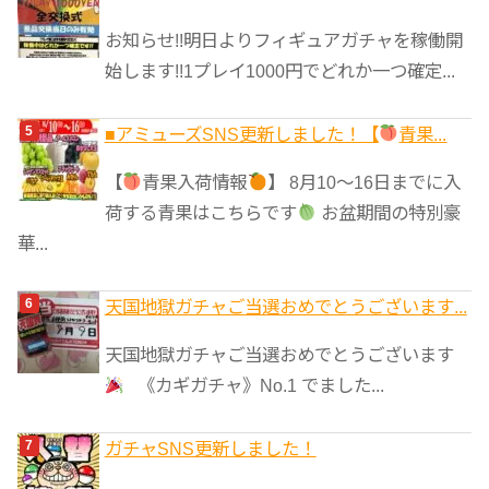
お知らせ!!明日よりフィギュアガチャを稼働開
始します!!1プレイ1000円でどれか一つ確定...
■アミューズSNS更新しました！【
青果...
【
青果入荷情報
】 8月10～16日までに入
荷する青果はこちらです
お盆期間の特別豪
華...
天国地獄ガチャご当選おめでとうございます...
天国地獄ガチャご当選おめでとうございます
《カギガチャ》No.1 でました...
ガチャSNS更新しました！